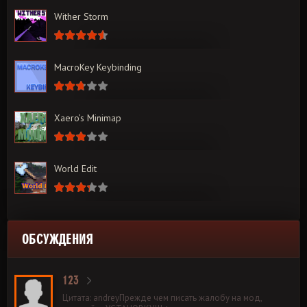
Wither Storm
MacroKey Keybinding
Xaero’s Minimap
World Edit
ОБСУЖДЕНИЯ
123
Цитата: andreyПрежде чем писать жалобу на мод,