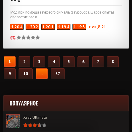
Мод при помощи звукового сигнала (звук сбора шаров опыта)
оповестит вас о...
1.20.4
1.20.2
1.20.1
1.19.4
1.19.3
+ ещё 21
0%
1
2
3
4
5
6
7
8
9
10
...
37
ПОПУЛЯРНОЕ
Xray Ultimate