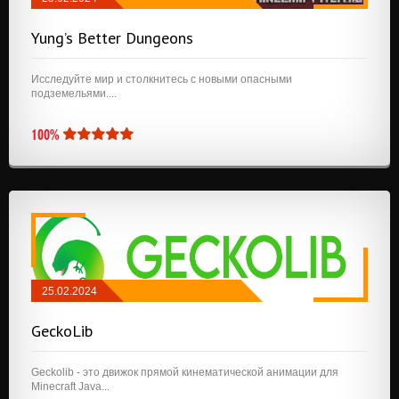
МОДЫ
/
FABRIC
/
СООРУЖЕНИЯ
Yung’s Better Dungeons
Исследуйте мир и столкнитесь с новыми опасными
подземельями....
100%
25.02.2024
МОДЫ
/
NEOFORGE
/
QUILT
/
FABRIC
/
GeckoLib
API И БИБЛИОТЕКИ
Geckolib - это движок прямой кинематической анимации для
Minecraft Java...