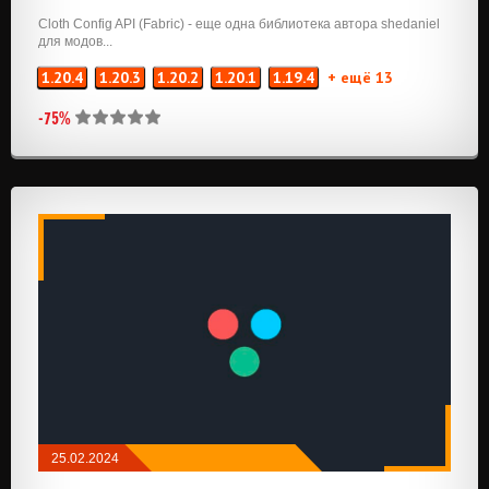
Cloth Config API (Fabric) - еще одна библиотека автора shedaniel
для модов...
1.20.4
1.20.3
1.20.2
1.20.1
1.19.4
+ ещё 13
-75%
25.02.2024
МОДЫ
/
FABRIC
/
API И БИБЛИОТЕКИ