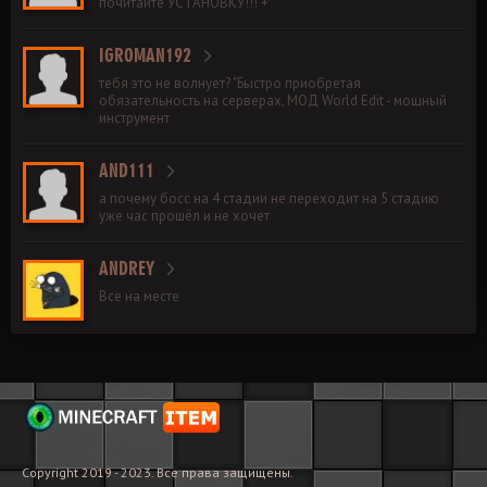
почитайте УСТАНОВКУ!!! +
IGROMAN192
тебя это не волнует? "Быстро приобретая
обязательность на серверах, МОД World Edit - мощный
инструмент
AND111
а почему босс на 4 стадии не переходит на 5 стадию
уже час прошёл и не хочет
ANDREY
Все на месте
Copyright 2019 - 2023. Все права защищены.