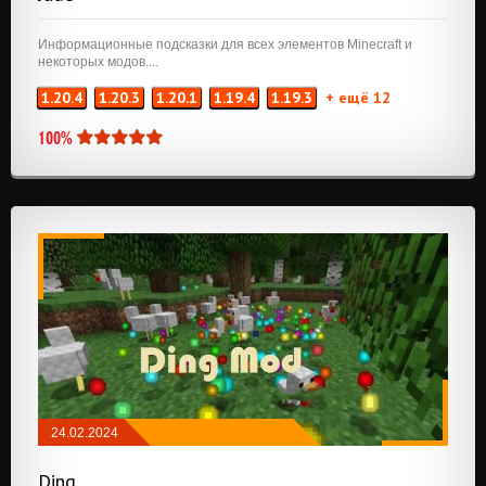
Информационные подсказки для всех элементов Minecraft и
некоторых модов....
1.20.4
1.20.3
1.20.1
1.19.4
1.19.3
+ ещё 12
100%
24.02.2024
МОДЫ
/
NEOFORGE
/
FABRIC
Ding