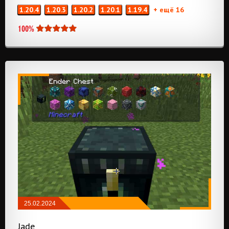
1.20.4
1.20.3
1.20.2
1.20.1
1.19.4
+ ещё 16
100%
25.02.2024
МОДЫ
/
NEOFORGE
/
FABRIC
Jade