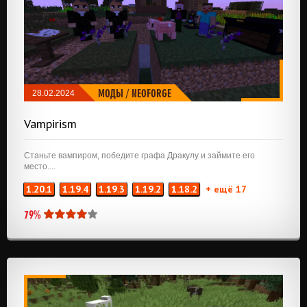
МОДЫ
/
NEOFORGE
28.02.2024
Vampirism
Станьте вампиром, победите графа Дракулу и займите его
место....
1.20.1
1.19.4
1.19.3
1.19.2
1.18.2
+ ещё 17
79%