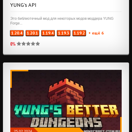
YUNG's API
Это библиотечный мод для некоторых модов моддера YUNG
Forge...
1.20.4
1.20.1
1.19.4
1.19.3
1.19.2
+ ещё 6
0%
25.02.2024