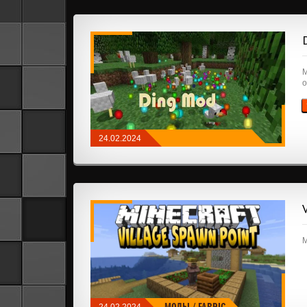
М
о
24.02.2024
МОДЫ
/
NEOFORGE
/
FABRIC
М