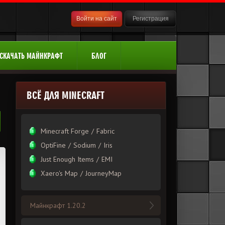
Войти на сайт
Регистрация
СКАЧАТЬ МАЙНКРАФТ
БЛОГ
ВСЁ ДЛЯ MINECRAFT
Minecraft Forge
/
Fabric
OptiFine
/
Sodium
/
Iris
Just Enough Items
/
EMI
Xаero's Mаp
/
JourneyMap
Майнкрафт 1.20.2