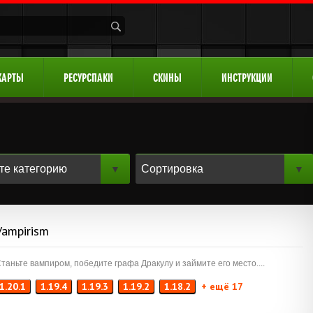
КАРТЫ
РЕСУРСПАКИ
СКИНЫ
ИНСТРУКЦИИ
Vampirism
таньте вампиром, победите графа Дракулу и займите его место....
1.20.1
1.19.4
1.19.3
1.19.2
1.18.2
+ ещё 17