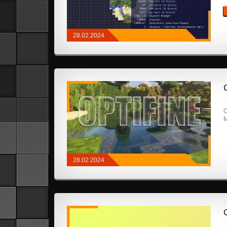
28.02.2024
МОДЫ
/
NEOFORGE
/
FABRIC
/
КАРТЫ И
ИНФОРМАЦИЯ
O
M
28.02.2024
МОДЫ
/
API И БИБЛИОТЕКИ