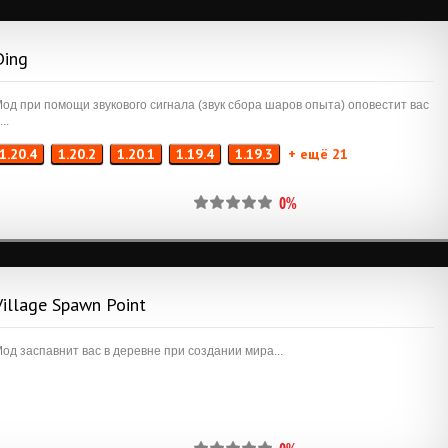
Ding
од при помощи звукового сигнала (звук сбора шаров опыта) оповестит вас
...
1.20.4
1.20.2
1.20.1
1.19.4
1.19.3
+ ещё 21
0%
Village Spawn Point
од заспавнит вас в деревне при создании мира...