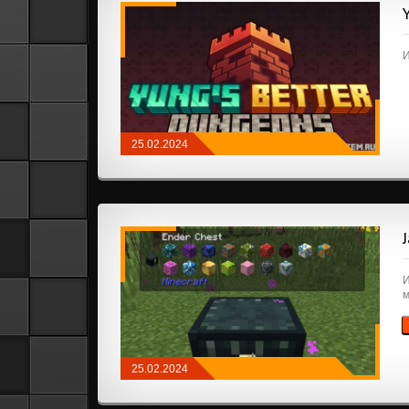
И
25.02.2024
МОДЫ
/
FABRIC
/
СООРУЖЕНИЯ
И
м
25.02.2024
МОДЫ
/
NEOFORGE
/
FABRIC