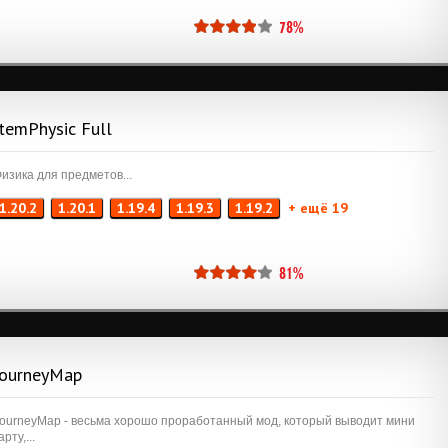
78%
ItemPhysic Full
изика для предметов...
1.20.2
1.20.1
1.19.4
1.19.3
1.19.2
+ ещё 19
81%
JourneyMap
ourneyMap - весьма хорошо проработанный мод, который выводит мини
арту,...