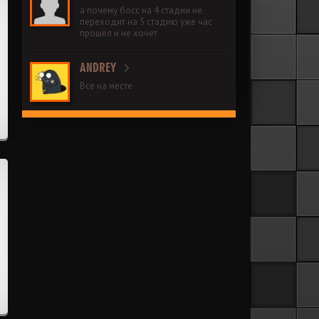
а почему босс на 4 стадии не
переходит на 5 стадию уже час
прошёл и не хочет
ANDREY
Все на месте