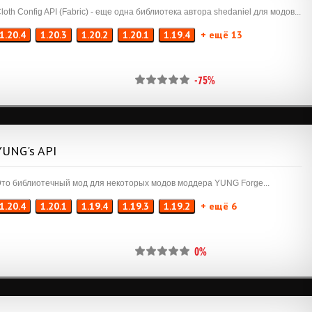
loth Config API (Fabric) - еще одна библиотека автора shedaniel для модов...
1.20.4
1.20.3
1.20.2
1.20.1
1.19.4
+ ещё 13
-75%
YUNG's API
то библиотечный мод для некоторых модов моддера YUNG Forge...
1.20.4
1.20.1
1.19.4
1.19.3
1.19.2
+ ещё 6
0%