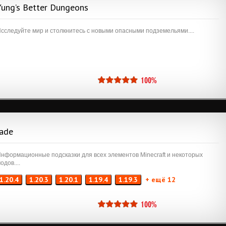
Yung’s Better Dungeons
сследуйте мир и столкнитесь с новыми опасными подземельями....
100%
Jade
нформационные подсказки для всех элементов Minecraft и некоторых
одов....
1.20.4
1.20.3
1.20.1
1.19.4
1.19.3
+ ещё 12
100%