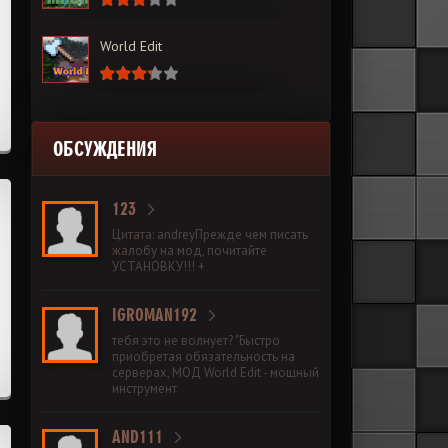
World Edit
ОБСУЖДЕНИЯ
123
Цитата: andreyПрежде чем писать
жалобу на мод, почитайте
УСТАНОВКУ!!! +
IGROMAN192
тебя это не волнует? "Быстро
приобретая обязательность на
серверах, МОД World Edit - мощный
инструмент
AND111