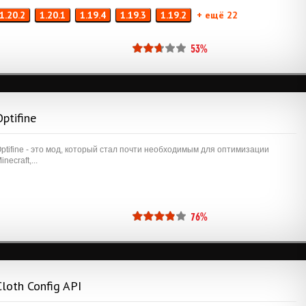
1.20.2
1.20.1
1.19.4
1.19.3
1.19.2
+ ещё 22
53%
Optifine
ptifine - это мод, который стал почти необходимым для оптимизации
inecraft,...
76%
Cloth Config API