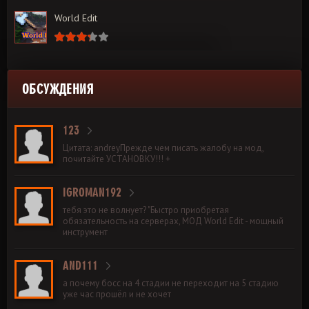
World Edit
ОБСУЖДЕНИЯ
123
Цитата: andreyПрежде чем писать жалобу на мод,
почитайте УСТАНОВКУ!!! +
IGROMAN192
тебя это не волнует? "Быстро приобретая
обязательность на серверах, МОД World Edit - мощный
инструмент
AND111
а почему босс на 4 стадии не переходит на 5 стадию
уже час прошёл и не хочет