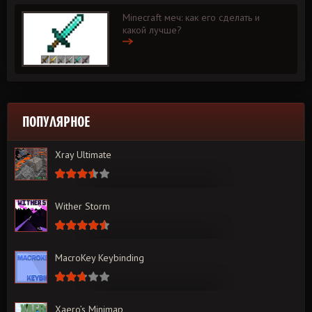
Minecraft меч: как его сделать и
какой лучше?
ПОПУЛЯРНОЕ
Xray Ultimate
Wither Storm
MacroKey Keybinding
Xaero’s Minimap