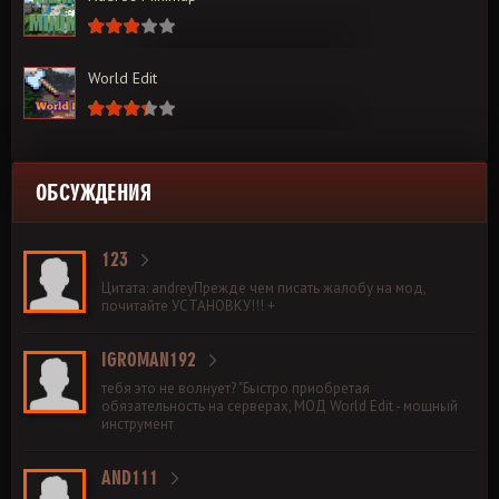
World Edit
ОБСУЖДЕНИЯ
123
Цитата: andreyПрежде чем писать жалобу на мод,
почитайте УСТАНОВКУ!!! +
IGROMAN192
тебя это не волнует? "Быстро приобретая
обязательность на серверах, МОД World Edit - мощный
инструмент
AND111