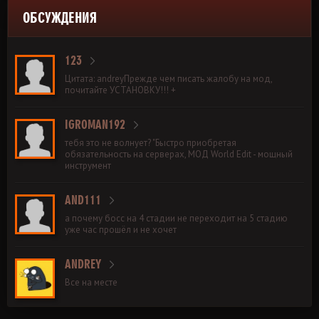
ОБСУЖДЕНИЯ
123
Цитата: andreyПрежде чем писать жалобу на мод,
почитайте УСТАНОВКУ!!! +
IGROMAN192
тебя это не волнует? "Быстро приобретая
обязательность на серверах, МОД World Edit - мощный
инструмент
AND111
а почему босс на 4 стадии не переходит на 5 стадию
уже час прошёл и не хочет
ANDREY
Все на месте