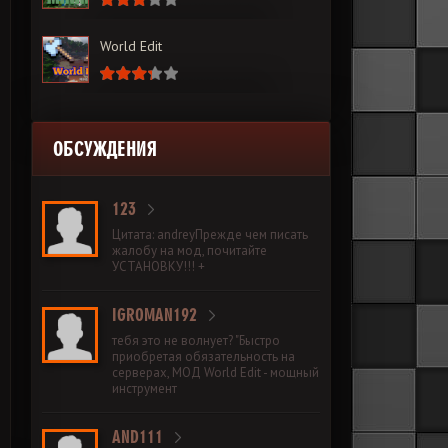
World Edit
ОБСУЖДЕНИЯ
123
Цитата: andreyПрежде чем писать
жалобу на мод, почитайте
УСТАНОВКУ!!! +
IGROMAN192
тебя это не волнует? "Быстро
приобретая обязательность на
серверах, МОД World Edit - мощный
инструмент
AND111