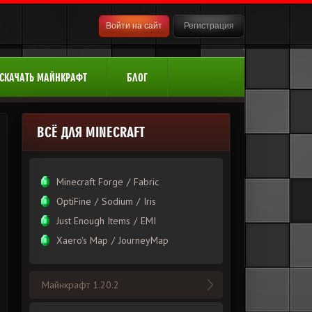
Войти на сайт
Регистрация
СКАЧАТЬ МАЙНКРАФТ
БЛОГ
ВСЁ ДЛЯ MINECRAFT
Minecraft Forge
/
Fabric
OptiFine
/
Sodium
/
Iris
Just Enough Items
/
EMI
Xаero's Mаp
/
JourneyMap
Майнкрафт 1.20.2