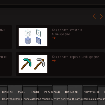
ть и
Как сделать стекло в
Майнкрафте
еньки
Как сделать кирку в майнкрафте
Главная
Моды
Карты
Ресурспаки
Шейдеры
Инструкции
Предупреждение: просматривая страницы этого ресурса, Вы автоматически соглаш