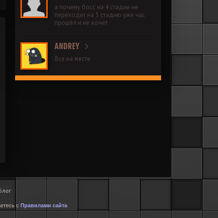
а почему босс на 4 стадии не
переходит на 5 стадию уже час
прошёл и не хочет
ANDREY
Все на месте
Блог
аетесь с
Правилами сайта