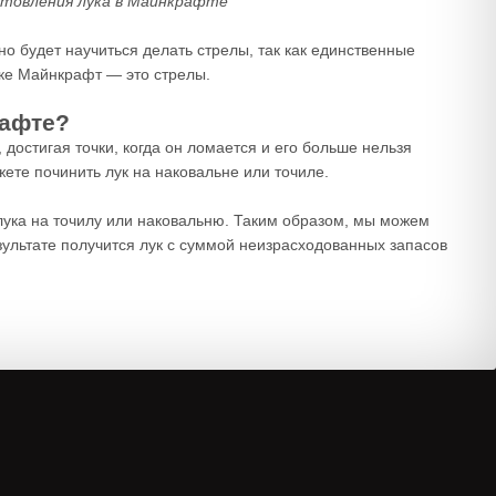
товления лука в Майнкрафте
жно будет научиться делать стрелы, так как единственные
уке Майнкрафт — это стрелы.
рафте?
 достигая точки, когда он ломается и его больше нельзя
жете починить лук на наковальне или точиле.
 лука на точилу или наковальню. Таким образом, мы можем
езультате получится лук с суммой неизрасходованных запасов