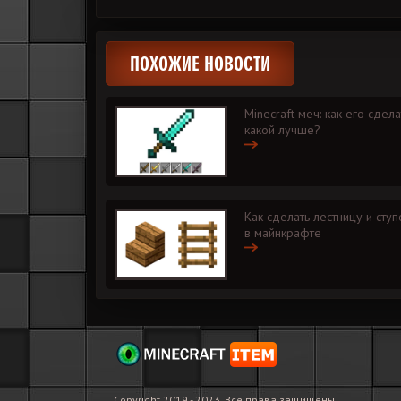
ПОХОЖИЕ НОВОСТИ
Minecraft меч: как его сдела
какой лучше?
Как сделать лестницу и ступ
в майнкрафте
Copyright 2019 - 2023. Все права защищены.