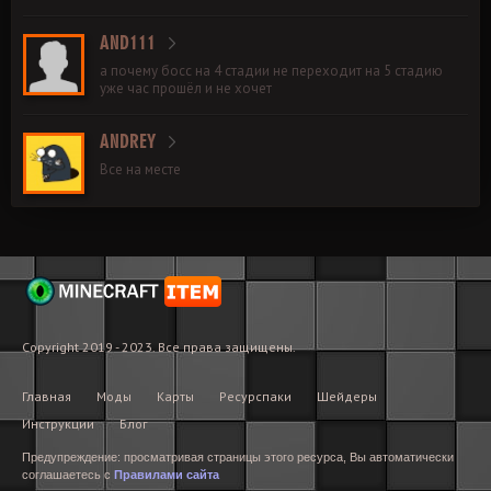
AND111
а почему босс на 4 стадии не переходит на 5 стадию
уже час прошёл и не хочет
ANDREY
Все на месте
Copyright 2019 - 2023. Все права защищены.
Главная
Моды
Карты
Ресурспаки
Шейдеры
Инструкции
Блог
Предупреждение: просматривая страницы этого ресурса, Вы автоматически
соглашаетесь с
Правилами сайта