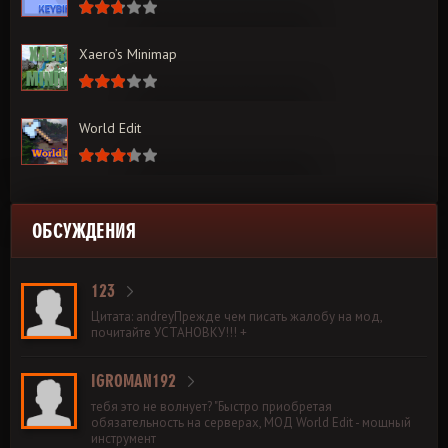
Xaero’s Minimap
World Edit
ОБСУЖДЕНИЯ
123
Цитата: andreyПрежде чем писать жалобу на мод,
почитайте УСТАНОВКУ!!! +
IGROMAN192
тебя это не волнует? "Быстро приобретая
обязательность на серверах, МОД World Edit - мощный
инструмент