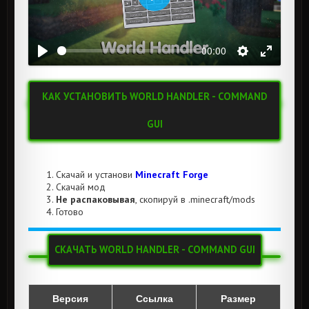
Воспроизвести
00:00
КАК УСТАНОВИТЬ WORLD HANDLER - COMMAND
GUI
Скачай и установи
Minecraft Forge
Скачай мод
Не распаковывая
, скопируй в .minecraft/mods
Готово
СКАЧАТЬ WORLD HANDLER - COMMAND GUI
Версия
Ссылка
Размер