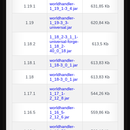
worldhandler-
1.19.1
631,85 Kb
1_19_1-3_4.jar
worldhandler-
1.19
1_19-3_3-
620,84 Kb
universal.jar
1_18_2-3_1_1-
universal-forge-
1.18.2
613,5 Kb
1_18_2-
40_0_18.jar
worldhandler-
1.18.1
613,83 Kb
1_18-3_0_1.jar
worldhandler-
1.18
613,83 Kb
1_18-3_0_1.jar
worldhandler-
1.17.1
1_17_1-
544,26 Kb
2_12_8.jar
worldhandler-
1.16.5
1_16_5-
559,86 Kb
2_12_6.jar
worldhandler-