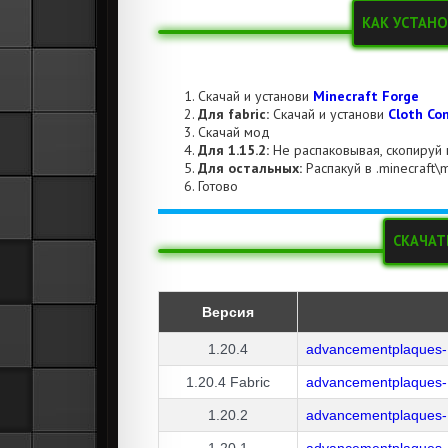
КАК УСТАНО
Скачай и установи
Minecraft Forge
Для fabric:
Скачай и установи
Cloth Con
Скачай мод
Для 1.15.2:
Не распаковывая, скопируй 
Для остальных:
Распакуй в .minecraft\
Готово
СКАЧАТ
Версия
1.20.4
advancementplaques-
1.20.4
Fabric
advancementplaques-1
1.20.2
advancementplaques-
1.20.1
advancementplaques-