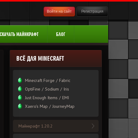
Войти на сайт
Регистрация
СКАЧАТЬ МАЙНКРАФТ
БЛОГ
ВСЁ ДЛЯ MINECRAFT
Minecraft Forge
/
Fabric
OptiFine
/
Sodium
/
Iris
Just Enough Items
/
EMI
Xаero's Mаp
/
JourneyMap
Майнкрафт 1.20.2