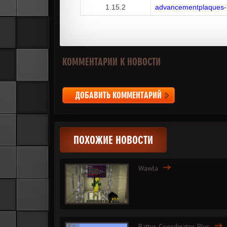
1.15.2
advancementplaques-
КОММЕНТАРИИ К НОВОСТИ
ДОБАВИТЬ КОММЕНТАРИЙ
ПОХОЖИЕ НОВОСТИ
Wawla
Battys Coordinates Plus