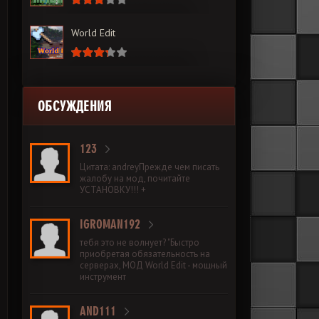
World Edit
ОБСУЖДЕНИЯ
123
Цитата: andreyПрежде чем писать
жалобу на мод, почитайте
УСТАНОВКУ!!! +
IGROMAN192
тебя это не волнует? "Быстро
приобретая обязательность на
серверах, МОД World Edit - мощный
инструмент
AND111