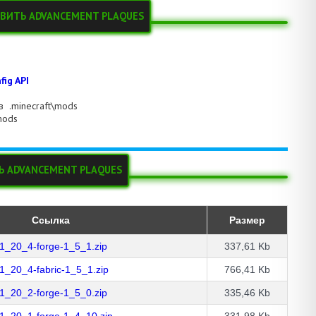
ВИТЬ ADVANCEMENT PLAQUES
fig API
в .minecraft\mods
mods
Ь ADVANCEMENT PLAQUES
Ссылка
Размер
1_20_4-forge-1_5_1.zip
337,61 Kb
_20_4-fabric-1_5_1.zip
766,41 Kb
1_20_2-forge-1_5_0.zip
335,46 Kb
1_20_1-forge-1_4_10.zip
331,98 Kb