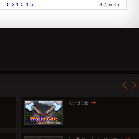
1_15_2-1_3_1.jar
202,65 Kb
World Edit
Giselbaer’s Durability Viewer