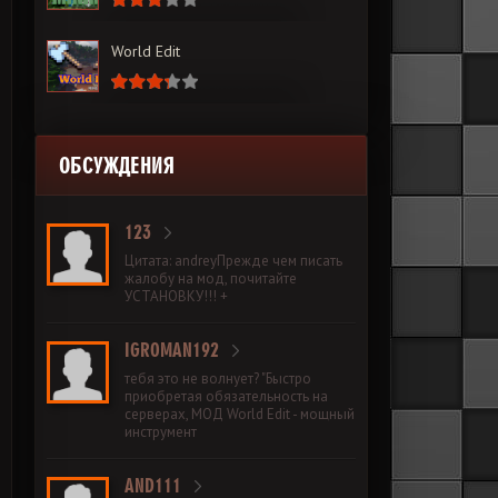
World Edit
ОБСУЖДЕНИЯ
123
Цитата: andreyПрежде чем писать
жалобу на мод, почитайте
УСТАНОВКУ!!! +
IGROMAN192
тебя это не волнует? "Быстро
приобретая обязательность на
серверах, МОД World Edit - мощный
инструмент
AND111