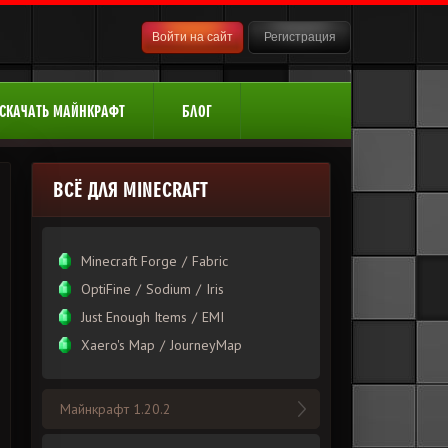
Войти на сайт
Регистрация
СКАЧАТЬ МАЙНКРАФТ
БЛОГ
ВСЁ ДЛЯ MINECRAFT
Minecraft Forge
/
Fabric
OptiFine
/
Sodium
/
Iris
Just Enough Items
/
EMI
Xаero's Mаp
/
JourneyMap
Майнкрафт 1.20.2