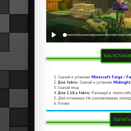
КАК УСТАНОВ
Скачай и установи
Minecraft Forge
/
Fa
Для fabric:
Скачай и установи
Midnight
Скачай мод
Для 1.18.x fabric:
Распакуй в .minecraf
Для остальных: Не распаковывая, скопир
Готово
СКАЧАТЬ