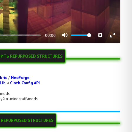
00:00
ИТЬ REPURPOSED STRUCTURES
bric
/
NeoForge
Lib
и
Cloth Config API
t\mods
уй в .minecraft\mods
 REPURPOSED STRUCTURES