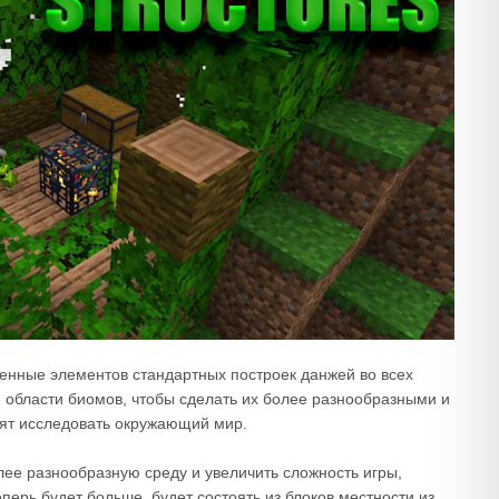
ленные элементов стандартных построек данжей во всех
области биомов, чтобы сделать их более разнообразными и
бят исследовать окружающий мир.
олее разнообразную среду и увеличить сложность игры,
перь будет больше, будет состоять из блоков местности из