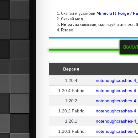
Скачай и установи
Minecraft Forge
/
Fa
Скачай мод
Не распаковывая
, скопируй в .minecra
Готово
СКАЧА
Версия
1.20.4
notenoughcrashes-4_
1.20.4
Fabric
notenoughcrashes-4_
1.20.2
notenoughcrashes-4_
1.20.2
Fabric
notenoughcrashes-4_
1.20.1
notenoughcrashes-4_
1.20.1
Fabric
notenoughcrashes-4_