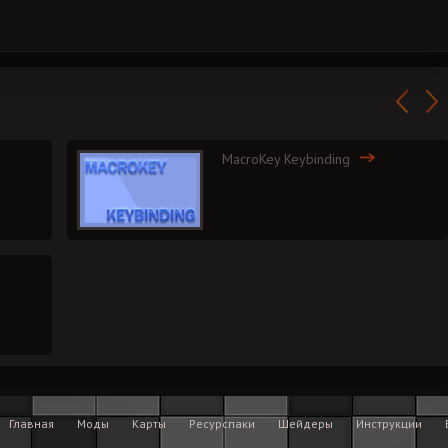
MacroKey Keybinding
Главная
Моды
Карты
Ресурспаки
Шейдеры
Инструкции