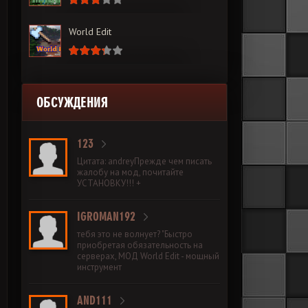
World Edit
ОБСУЖДЕНИЯ
123
Цитата: andreyПрежде чем писать
жалобу на мод, почитайте
УСТАНОВКУ!!! +
IGROMAN192
тебя это не волнует? "Быстро
приобретая обязательность на
серверах, МОД World Edit - мощный
инструмент
AND111