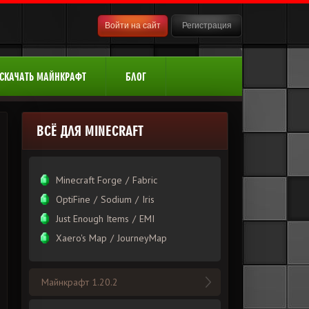
Войти на сайт
Регистрация
СКАЧАТЬ МАЙНКРАФТ
БЛОГ
ВСЁ ДЛЯ MINECRAFT
Minecraft Forge
/
Fabric
OptiFine
/
Sodium
/
Iris
Just Enough Items
/
EMI
Xаero's Mаp
/
JourneyMap
Майнкрафт 1.20.2