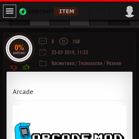
0
768
0%
25-07-2019, 11:23
рейтинг
Косметика
/
Технология
/
Разное
Arcade