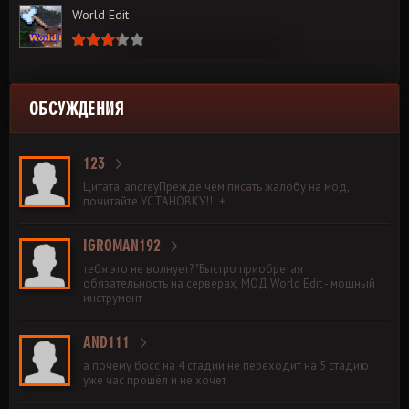
World Edit
ОБСУЖДЕНИЯ
123
Цитата: andreyПрежде чем писать жалобу на мод,
почитайте УСТАНОВКУ!!! +
IGROMAN192
тебя это не волнует? "Быстро приобретая
обязательность на серверах, МОД World Edit - мощный
инструмент
AND111
а почему босс на 4 стадии не переходит на 5 стадию
уже час прошёл и не хочет