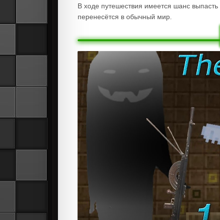
В ходе путешествия имеется шанс выпасть с
перенесётся в обычный мир.