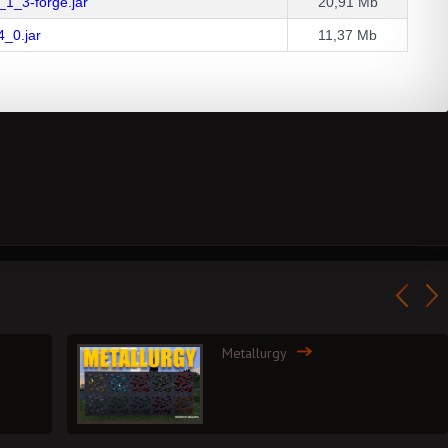
1_3-forge.jar
20,91 Mb
_0.jar
11,37 Mb
Metallurgy