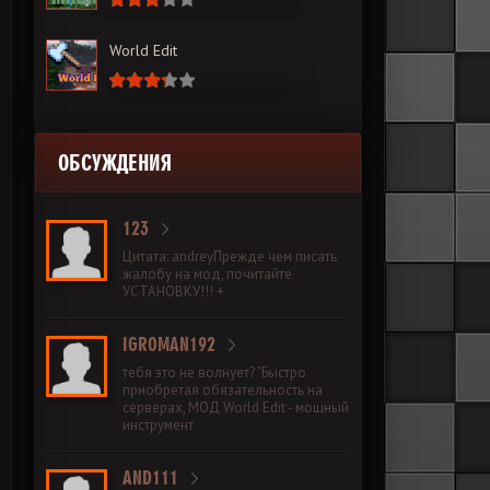
World Edit
ОБСУЖДЕНИЯ
123
Цитата: andreyПрежде чем писать
жалобу на мод, почитайте
УСТАНОВКУ!!! +
IGROMAN192
тебя это не волнует? "Быстро
приобретая обязательность на
серверах, МОД World Edit - мощный
инструмент
AND111