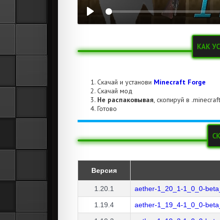
КАК У
Скачай и установи
Minecraft Forge
Скачай мод
Не распаковывая
, скопируй в .minecra
Готово
С
Версия
1.20.1
aether-1_20_1-1_0_0-beta
1.19.4
aether-1_19_4-1_0_0-beta_