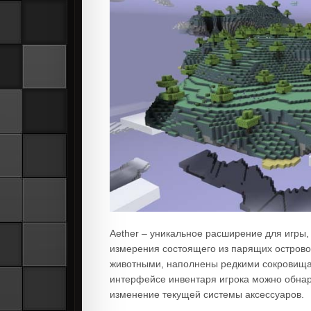
Aether – уникальное расширение для игры,
измерения состоящего из парящих остров
животными, наполнены редкими сокровищам
интерфейсе инвентаря игрока можно обнар
изменение текущей системы аксессуаров.