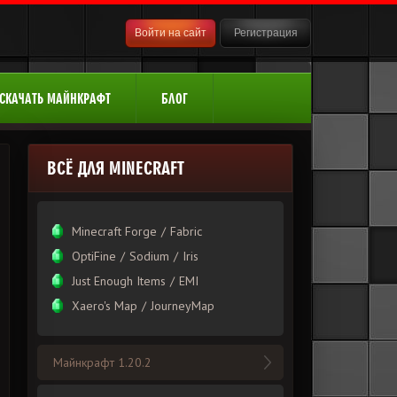
Войти на сайт
Регистрация
СКАЧАТЬ МАЙНКРАФТ
БЛОГ
ВСЁ ДЛЯ MINECRAFT
Minecraft Forge
/
Fabric
OptiFine
/
Sodium
/
Iris
Just Enough Items
/
EMI
Xаero's Mаp
/
JourneyMap
Майнкрафт 1.20.2