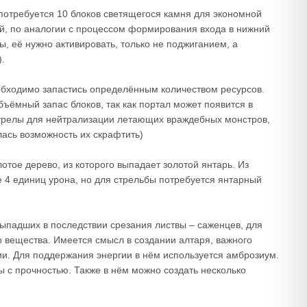
потребуется 10 блоков светящегося камня для экономной
ой, по аналогии с процессом формирования входа в нижний
ы, её нужно активировать, только не поджиганием, а
.
обходимо запастись определённым количеством ресурсов.
ёмный запас блоков, так как портал может появится в
 стрелы для нейтрализации летающих враждебных монстров,
лась возможность их скрафтить)
отое дерево, из которого выпадает золотой янтарь. Из
 4 единиц урона, но для стрельбы потребуется янтарный
падших в последствии срезания листвы – саженцев, для
 вещества. Имеется смысл в создании алтаря, важного
. Для поддержания энергии в нём используется амброзиум.
 с прочностью. Также в нём можно создать несколько