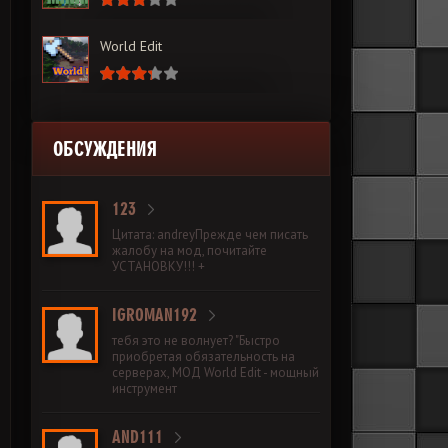
World Edit
ОБСУЖДЕНИЯ
123
Цитата: andreyПрежде чем писать
жалобу на мод, почитайте
УСТАНОВКУ!!! +
IGROMAN192
тебя это не волнует? "Быстро
приобретая обязательность на
серверах, МОД World Edit - мощный
инструмент
AND111