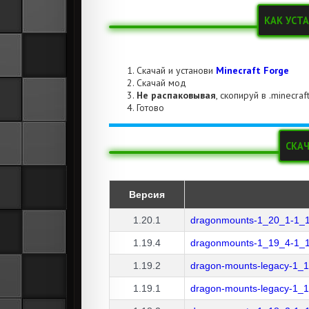
КАК УСТ
Скачай и установи
Minecraft Forge
Скачай мод
Не распаковывая
, скопируй в .minecra
Готово
СКА
Версия
1.20.1
dragonmounts-1_20_1-1_1
1.19.4
dragonmounts-1_19_4-1_1
1.19.2
dragon-mounts-legacy-1_1
1.19.1
dragon-mounts-legacy-1_1