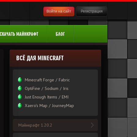
Войти на сайт
Регистрация
СКАЧАТЬ МАЙНКРАФТ
БЛОГ
ВСЁ ДЛЯ MINECRAFT
Minecraft Forge
/
Fabric
OptiFine
/
Sodium
/
Iris
Just Enough Items
/
EMI
Xаero's Mаp
/
JourneyMap
Майнкрафт 1.20.2