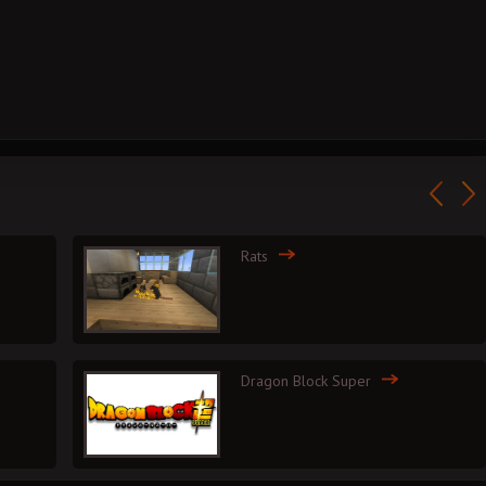
Rats
Dragon Block Super