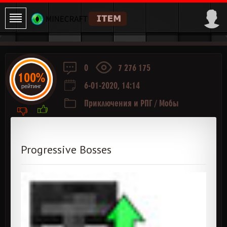
0
7 276 175
100%
6-01-2020, 14:14
рейтинг
Приключения и РПГ
/
Мобы
Progressive Bosses