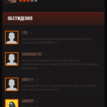
ОБСУЖДЕНИЯ
123
Цитата: andreyПрежде чем писать жалобу на мод,
почитайте УСТАНОВКУ!!! +
IGROMAN192
тебя это не волнует? "Быстро приобретая
обязательность на серверах, МОД World Edit - мощный
инструмент
AND111
а почему босс на 4 стадии не переходит на 5 стадию
уже час прошёл и не хочет
ANDREY