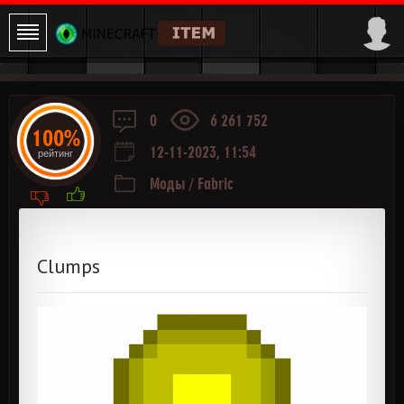
0
6 261 752
100%
12-11-2023, 11:54
рейтинг
Моды
/
Fabric
Clumps