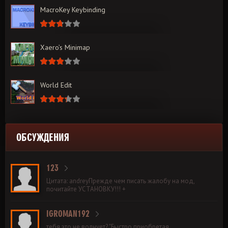
MacroKey Keybinding
Xaero’s Minimap
World Edit
ОБСУЖДЕНИЯ
123
Цитата: andreyПрежде чем писать жалобу на мод,
почитайте УСТАНОВКУ!!! +
IGROMAN192
тебя это не волнует? "Быстро приобретая