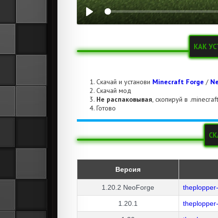
КАК У
Скачай и установи
Minecraft Forge
/
Ne
Скачай мод
Не распаковывая
, скопируй в .minecra
Готово
СК
Версия
1.20.2
NeoForge
theplopper
1.20.1
theplopper