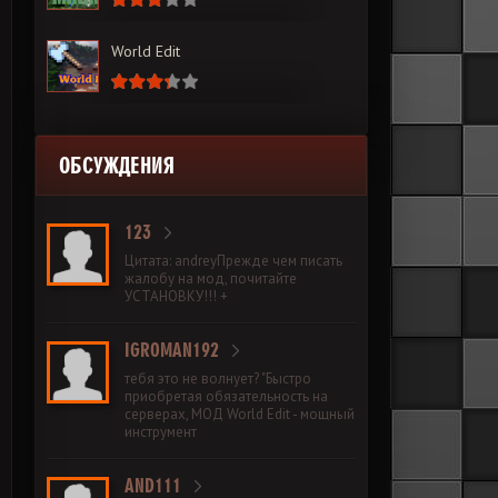
World Edit
ОБСУЖДЕНИЯ
123
Цитата: andreyПрежде чем писать
жалобу на мод, почитайте
УСТАНОВКУ!!! +
IGROMAN192
тебя это не волнует? "Быстро
приобретая обязательность на
серверах, МОД World Edit - мощный
инструмент
AND111