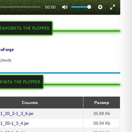
00:00
СТАНОВИТЬ THE PLOPPER
oForge
ft/mods
АЧАТЬ THE PLOPPER
Ссылка
Размер
-1_20_2-1_3_6.jar
35,88 Kb
-1_20-1_3_4.jar
36,94 Kb