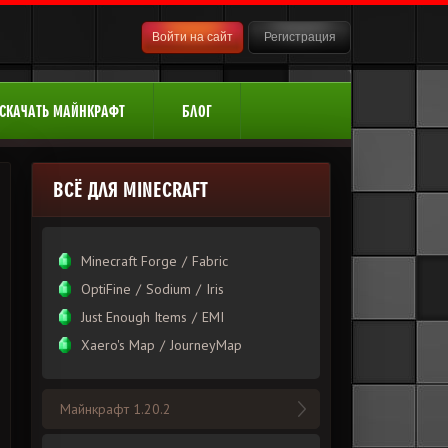
Войти на сайт
Регистрация
СКАЧАТЬ МАЙНКРАФТ
БЛОГ
ВСЁ ДЛЯ MINECRAFT
Minecraft Forge
/
Fabric
OptiFine
/
Sodium
/
Iris
Just Enough Items
/
EMI
Xаero's Mаp
/
JourneyMap
Майнкрафт 1.20.2