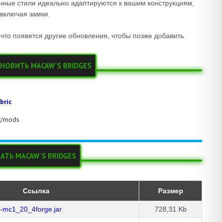
ичные стили идеально адаптируются к вашим конструкциям,
 включая замки.
 что появятся другие обновления, чтобы позже добавить
АНОВИТЬ MACAW'S BRIDGES
bric
ft/mods
АТЬ MACAW'S BRIDGES
Ссылка
Размер
-mc1_20_4forge.jar
728,31 Kb