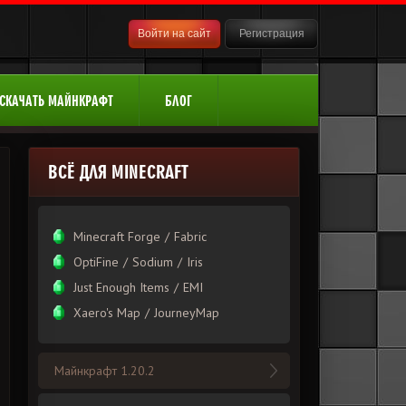
Войти на сайт
Регистрация
СКАЧАТЬ МАЙНКРАФТ
БЛОГ
ВСЁ ДЛЯ MINECRAFT
Minecraft Forge
/
Fabric
OptiFine
/
Sodium
/
Iris
Just Enough Items
/
EMI
Xаero's Mаp
/
JourneyMap
Майнкрафт 1.20.2