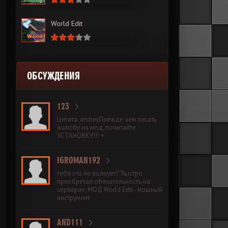
World Edit
ОБСУЖДЕНИЯ
123
Цитата: andreyПрежде чем писать
жалобу на мод, почитайте
УСТАНОВКУ!!! +
IGROMAN192
тебя это не волнует? "Быстро
приобретая обязательность на
серверах, МОД World Edit - мощный
инструмент
AND111