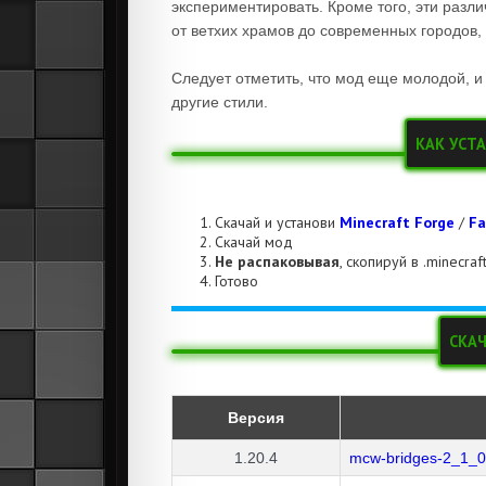
экспериментировать. Кроме того, эти разл
от ветхих храмов до современных городов,
Следует отметить, что мод еще молодой, и
другие стили.
КАК УСТ
Скачай и установи
Minecraft Forge
/
Fa
Скачай мод
Не распаковывая
, скопируй в .minecra
Готово
СКАЧ
Версия
1.20.4
mcw-bridges-2_1_0