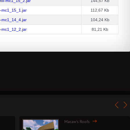
fix-mc1_15_2.jar
144,57 Kb
-mc1_15_1.jar
112,67 Kb
-mc1_14_4.jar
104,24 Kb
-mc1_12_2.jar
81,21 Kb
Macaw's Roofs