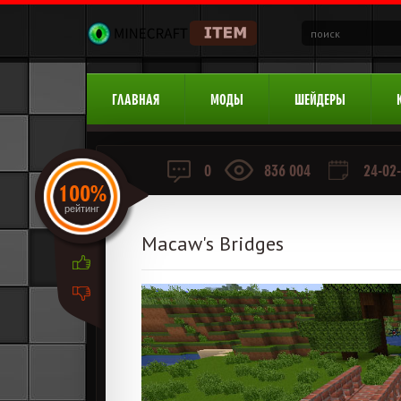
ГЛАВНАЯ
МОДЫ
ШЕЙДЕРЫ
0
836 004
24-02-
100%
рейтинг
Macaw's Bridges