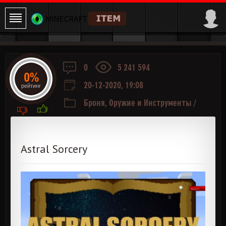
0
5 241 594
0%
20-12-2020, 19:08
рейтинг
Броня, Оружие и Инструменты
/
Приключения и РПГ
/
Магия
Astral Sorcery