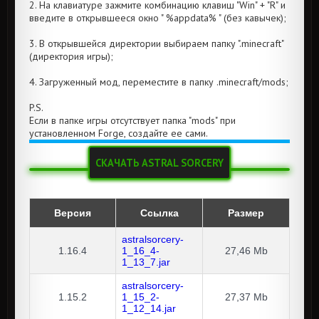
2. На клавиатуре зажмите комбинацию клавиш "Win" + "R" и
введите в открывшееся окно " %appdata% " (без кавычек);
3. В открывшейся директории выбираем папку ".minecraft"
(директория игры);
4. Загруженный мод, переместите в папку .minecraft/mods;
P.S.
Если в папке игры отсутствует папка "mods" при
установленном Forge, создайте ее сами.
СКАЧАТЬ ASTRAL SORCERY
Версия
Ссылка
Размер
astralsorcery-
1.16.4
1_16_4-
27,46 Mb
1_13_7.jar
astralsorcery-
1.15.2
1_15_2-
27,37 Mb
1_12_14.jar