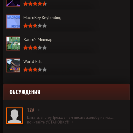
MacroKey Keybinding
Xaero’s Minimap
World Edit
ОБСУЖДЕНИЯ
123
Цитата: andreyПрежде чем писать жалобу на мод,
почитайте УСТАНОВКУ!!! +