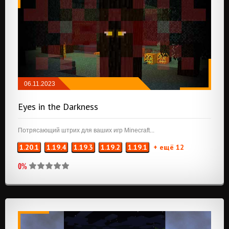
06.11.2023
NEOFORGE
/
ПРИКЛЮЧЕНИЯ И РПГ
Eyes in the Darkness
Потрясающий штрих для ваших игр Minecraft...
1.20.1
1.19.4
1.19.3
1.19.2
1.19.1
+ ещё 12
0%