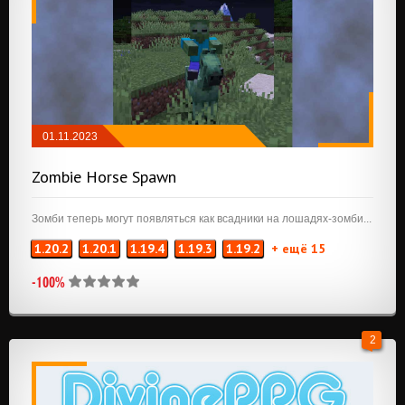
01.11.2023
FABRIC
/
ПРИКЛЮЧЕНИЯ И РПГ
/
МОБЫ
Zombie Horse Spawn
Зомби теперь могут появляться как всадники на лошадях-зомби...
1.20.2
1.20.1
1.19.4
1.19.3
1.19.2
+ ещё 15
-100%
2