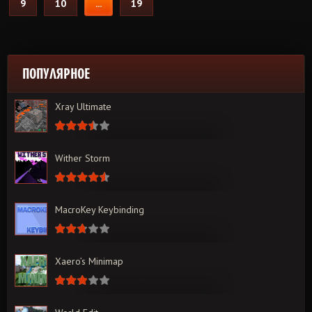
9
10
...
19
ПОПУЛЯРНОЕ
Xray Ultimate
Wither Storm
MacroKey Keybinding
Xaero’s Minimap