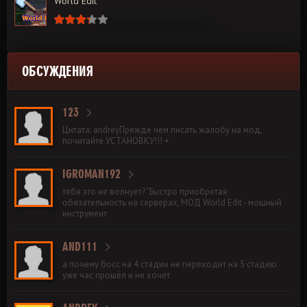
World Edit
ОБСУЖДЕНИЯ
123
Цитата: andreyПрежде чем писать жалобу на мод,
почитайте УСТАНОВКУ!!! +
IGROMAN192
тебя это не волнует? "Быстро приобретая
обязательность на серверах, МОД World Edit - мощный
инструмент
AND111
а почему босс на 4 стадии не переходит на 5 стадию
уже час прошёл и не хочет