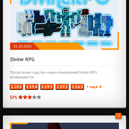
31.10.2023
БРОНЯ, ОРУЖИЕ И ИНСТРУМЕНТЫ
/
Divine RPG
ПРИКЛЮЧЕНИЯ И РПГ
/
ГЕНЕРАЦИЯ
МИРА
/
ИЗМЕРЕНИЯ
/
МОБЫ
После более года без новых обновлений Divine RPG
возвращается...
1.20.1
1.19.4
1.19.3
1.19.2
1.16.5
+ ещё 4
57%
2