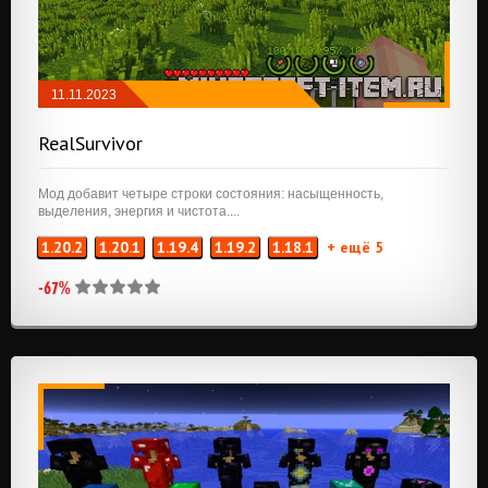
11.11.2023
МОДЫ
/
ПРИКЛЮЧЕНИЯ И РПГ
RealSurvivor
Мод добавит четыре строки состояния: насыщенность,
выделения, энергия и чистота....
1.20.2
1.20.1
1.19.4
1.19.2
1.18.1
+ ещё 5
-67%