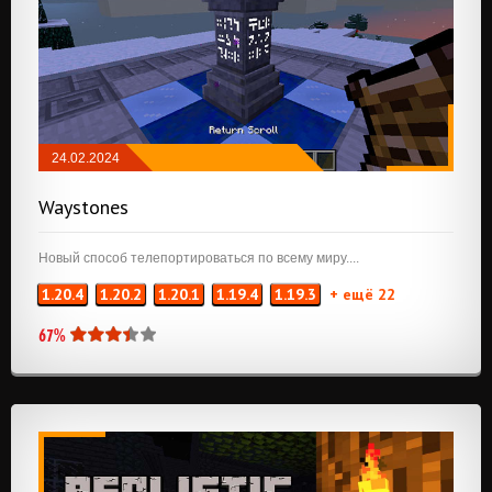
24.02.2024
МОДЫ
/
NEOFORGE
/
FABRIC
/
Waystones
ПРИКЛЮЧЕНИЯ И РПГ
/
МАГИЯ
/
СЕРВЕРНЫЕ УТИЛИТЫ
/
ТРАНСПОРТ
Новый способ телепортироваться по всему миру....
1.20.4
1.20.2
1.20.1
1.19.4
1.19.3
+ ещё 22
67%