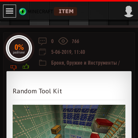
0
766
0%
5-06-2019, 11:40
рейтинг
Броня, Оружие и Инструменты
/
Хранение
/
Транспорт
Random Tool Kit