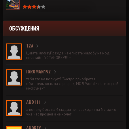
ОБСУЖДЕНИЯ
123
Цитата: andreyПрежде чем писать жалобу на мод,
почитайте УСТАНОВКУ!!! +
IGROMAN192
тебя это не волнует? "Быстро приобретая
обязательность на серверах, МОД World Edit - мощный
инструмент
AND111
а почему босс на 4 стадии не переходит на 5 стадию
уже час прошёл и не хочет
ANDREY