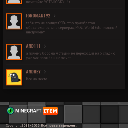
почитайте УСТАНОВКУ!!! +
IGROMAN192
тебя это не волнует? "Быстро приобретая
обязательность на серверах, МОД World Edit - мощный
инструмент
AND111
а почему босс на 4 стадии не переходит на 5 стадию
уже час прошёл и не хочет
ANDREY
Все на месте
Copyright 2019 - 2023. Все права защищены.