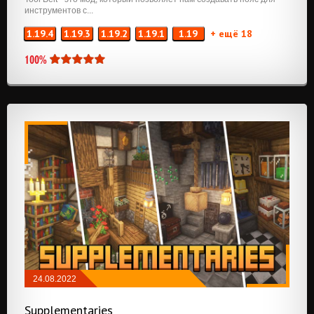
инструментов с...
1.19.4
1.19.3
1.19.2
1.19.1
1.19
+ ещё 18
100%
24.08.2022
КОСМЕТИКА
/
РЕДСТОУН
/
ХРАНЕНИЕ
/
Supplementaries