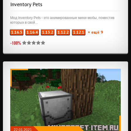
Inventory Pets
ПРИКЛЮЧЕНИЯ И РПГ
/
МАГИЯ
/
ХРАНЕНИЕ
/
СООРУЖЕНИЯ
Мод Inventory Pets - это анимированные мини-мобы, поместив
которых в свой...
1.16.5
1.16.4
1.15.2
1.12.2
1.12.1
+ ещё 9
-100%
22.01.2021