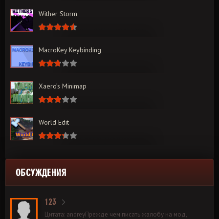
Wither Storm
MacroKey Keybinding
Xaero’s Minimap
World Edit
ОБСУЖДЕНИЯ
123
Цитата: andreyПрежде чем писать жалобу на мод,