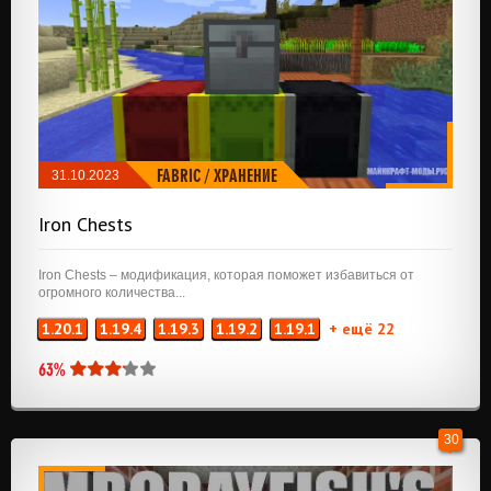
FABRIC
/
ХРАНЕНИЕ
31.10.2023
Iron Chests
Iron Chests – модификация, которая поможет избавиться от
огромного количества...
1.20.1
1.19.4
1.19.3
1.19.2
1.19.1
+ ещё 22
63%
30