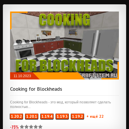
11.10.2023
FABRIC
/
КОСМЕТИКА
/
ЕДА
/
ХРАНЕНИЕ
Cooking for Blockheads
/
ПЕРЕРАБОТКА
Cooking for Blockheads - это мод, который позволяет сделать
полностью...
1.20.2
1.20.1
1.19.4
1.19.3
1.19.2
+ ещё 22
-75%