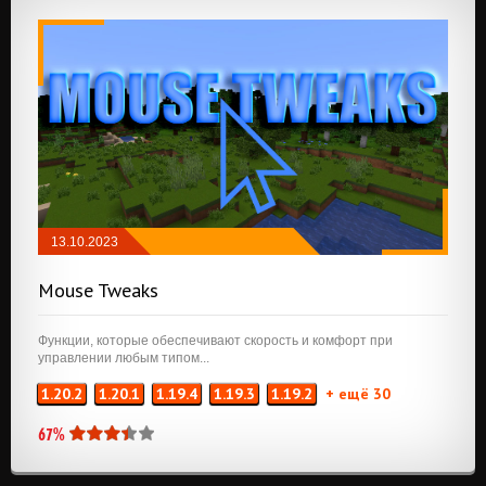
13.10.2023
FABRIC
/
ХРАНЕНИЕ
/
РАЗНОЕ
Mouse Tweaks
Функции, которые обеспечивают скорость и комфорт при
управлении любым типом...
1.20.2
1.20.1
1.19.4
1.19.3
1.19.2
+ ещё 30
67%