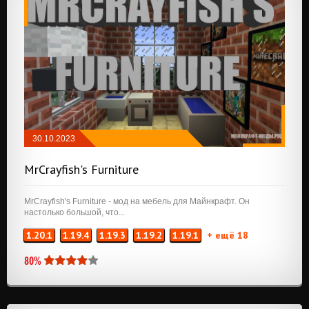
30.10.2023
КОСМЕТИКА
/
ЕДА
/
ХРАНЕНИЕ
MrCrayfish's Furniture
MrCrayfish's Furniture - мод на мебель для Майнкрафт. Он
настолько большой, что...
1.20.1
1.19.4
1.19.3
1.19.2
1.19.1
+ ещё 18
80%