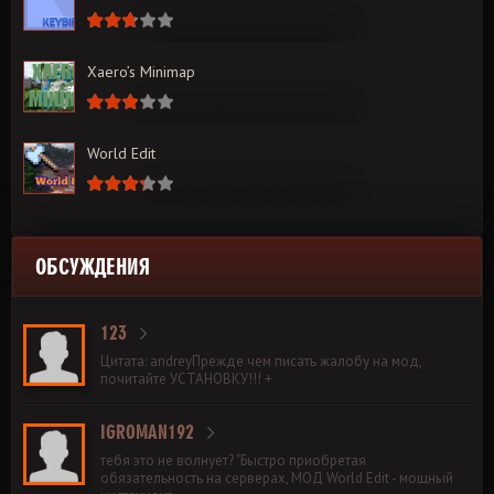
Xaero’s Minimap
World Edit
ОБСУЖДЕНИЯ
123
Цитата: andreyПрежде чем писать жалобу на мод,
почитайте УСТАНОВКУ!!! +
IGROMAN192
тебя это не волнует? "Быстро приобретая
обязательность на серверах, МОД World Edit - мощный