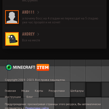
инструмент
AND111
а почему босс на 4 стадии не переходит на 5 стадию
уже час прошёл и не хочет
ANDREY
Все на месте
Copyright 2019 - 2023. Все права защищены.
Главная
Моды
Карты
Ресурспаки
Шейдеры
Инструкции
Блог
Предупреждение: просматривая страницы этого ресурса, Вы автоматически
соглашаетесь с
Правилами сайта