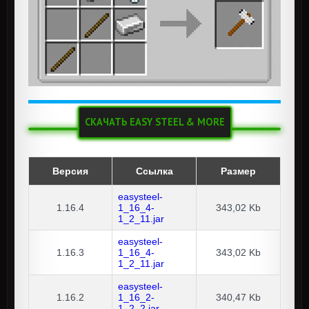
СКАЧАТЬ EASY STEEL & MORE
Версия
Ссылка
Размер
easysteel-
1.16.4
1_16_4-
343,02 Kb
1_2_11.jar
easysteel-
1.16.3
1_16_4-
343,02 Kb
1_2_11.jar
easysteel-
1.16.2
1_16_2-
340,47 Kb
1_2_2.jar