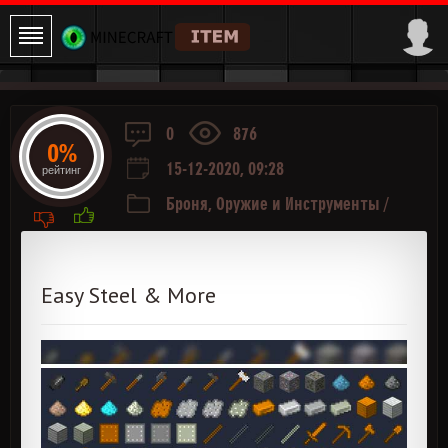
0
876
0%
15-12-2020, 09:28
рейтинг
Броня, Оружие и Инструменты
/
Руда и Ресурсы
Easy Steel & More