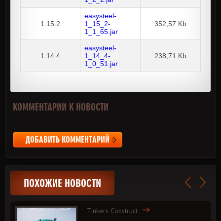
easysteel-
1.15.2
1_15_2-
352,57 Kb
1_1_65.jar
easysteel-
1.14.4
1_14_4-
238,71 Kb
1_0_51.jar
КОММЕНТАРИИ К НОВОСТИ
ДОБАВИТЬ КОММЕНТАРИЙ
ПОХОЖИЕ НОВОСТИ
Tinkers Construct