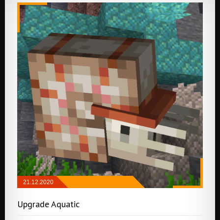
21.12.2020
РЕДСТОУН
/
ГЕНЕРАЦИЯ МИРА
/
МОБЫ
/
Upgrade Aquatic
РУДА И РЕСУРСЫ
/
РАЗНОЕ