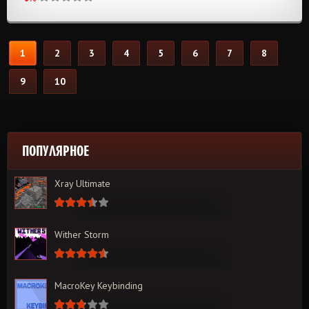
1
2
3
4
5
6
7
8
9
10
ПОПУЛЯРНОЕ
Xray Ultimate
Wither Storm
MacroKey Keybinding