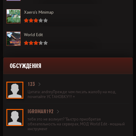
Xaero’s Minimap
World Edit
ОБСУЖДЕНИЯ
123
Цитата: andreyПрежде чем писать жалобу на мод,
почитайте УСТАНОВКУ!!! +
IGROMAN192
тебя это не волнует? "Быстро приобретая
обязательность на серверах, МОД World Edit - мощный
инструмент