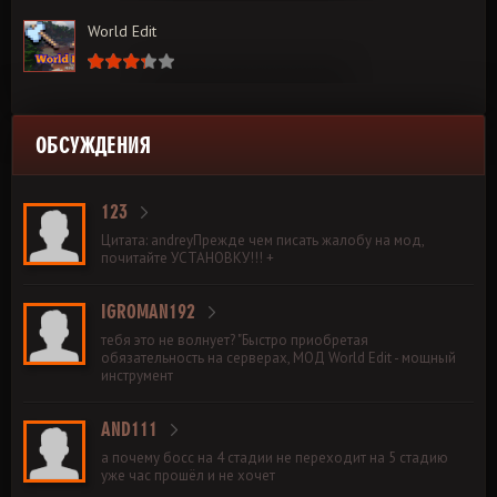
World Edit
ОБСУЖДЕНИЯ
123
Цитата: andreyПрежде чем писать жалобу на мод,
почитайте УСТАНОВКУ!!! +
IGROMAN192
тебя это не волнует? "Быстро приобретая
обязательность на серверах, МОД World Edit - мощный
инструмент
AND111
а почему босс на 4 стадии не переходит на 5 стадию
уже час прошёл и не хочет