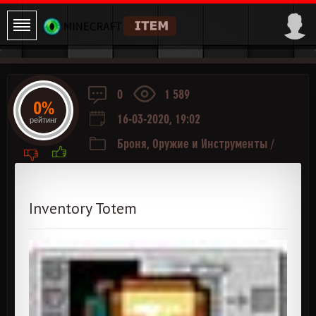
0
1 589
0%
16-03-2020, 19:02
рейтинг
Броня, Оружие и Инструменты
/
Разное
Inventory Totem