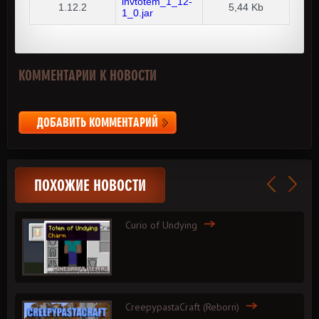
invtotem_1_12-
1.12.2
5,44 Kb
1_0.jar
КОММЕНТАРИИ К НОВОСТИ
ДОБАВИТЬ КОММЕНТАРИЙ
ПОХОЖИЕ НОВОСТИ
Curio of Undying
CreepypastaCraft (Reborn)