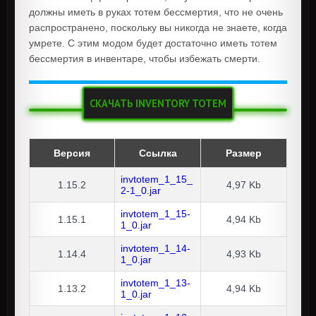
должны иметь в руках тотем бессмертия, что не очень
распространено, поскольку вы никогда не знаете, когда
умрете. С этим модом будет достаточно иметь тотем
бессмертия в инвентаре, чтобы избежать смерти.
СКАЧАТЬ INVENTORY TOTEM
Версия
Ссылка
Размер
invtotem_1_15_
1.15.2
4,97 Kb
2-1_0.jar
invtotem_1_15-
1.15.1
4,94 Kb
1_0.jar
invtotem_1_14-
1.14.4
4,93 Kb
1_0.jar
invtotem_1_13-
1.13.2
4,94 Kb
1_0.jar