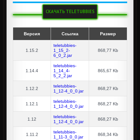
СКАЧАТЬ TELETUBBIES
Версия
Ссылка
Размер
teletubbies-
1.15.2
1_15_2-
868,77 Kb
6_0_2.jar
teletubbies-
1.14.4
1_14_4-
865,67 Kb
5_2_2.jar
teletubbies-
1.12.2
868,27 Kb
1_12-4_0_0.jar
teletubbies-
1.12.1
868,27 Kb
1_12-4_0_0.jar
teletubbies-
1.12
868,27 Kb
1_12-4_0_0.jar
teletubbies-
1.11.2
868,34 Kb
1_11-3_0_0.jar