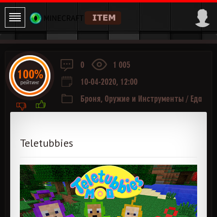
0
1 005
100%
10-04-2020, 12:00
рейтинг
Броня, Оружие и Инструменты
/
Еда
/
Транспорт
/
Мобы
/
Сооружения
Teletubbies