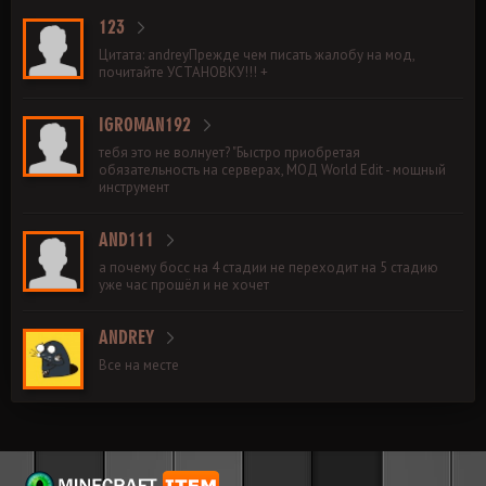
123
Цитата: andreyПрежде чем писать жалобу на мод,
почитайте УСТАНОВКУ!!! +
IGROMAN192
тебя это не волнует? "Быстро приобретая
обязательность на серверах, МОД World Edit - мощный
инструмент
AND111
а почему босс на 4 стадии не переходит на 5 стадию
уже час прошёл и не хочет
ANDREY
Все на месте