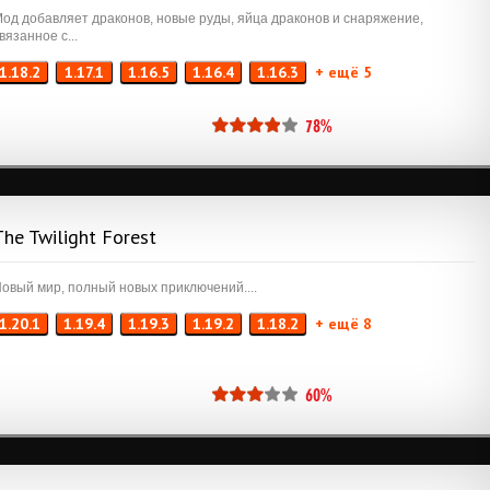
од добавляет драконов, новые руды, яйца драконов и снаряжение,
вязанное с...
1.18.2
1.17.1
1.16.5
1.16.4
1.16.3
+ ещё 5
78%
The Twilight Forest
овый мир, полный новых приключений....
1.20.1
1.19.4
1.19.3
1.19.2
1.18.2
+ ещё 8
60%