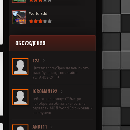
World Edit
ОБСУЖДЕНИЯ
123
Цитата: andreyПрежде чем писать
жалобу на мод, почитайте
УСТАНОВКУ!!! +
IGROMAN192
тебя это не волнует? "Быстро
приобретая обязательность на
серверах, МОД World Edit - мощный
инструмент
AND111