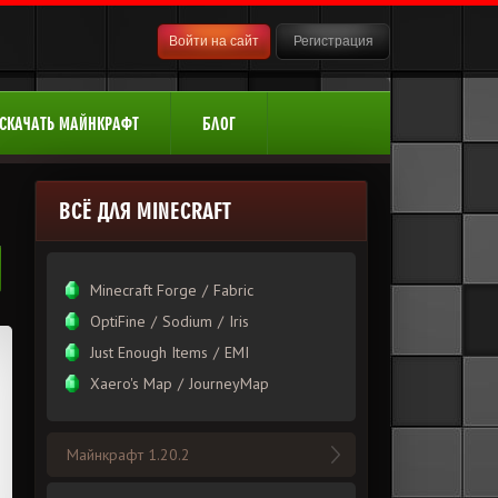
Войти на сайт
Регистрация
СКАЧАТЬ МАЙНКРАФТ
БЛОГ
ВСЁ ДЛЯ MINECRAFT
Minecraft Forge
/
Fabric
OptiFine
/
Sodium
/
Iris
Just Enough Items
/
EMI
Xаero's Mаp
/
JourneyMap
Майнкрафт 1.20.2