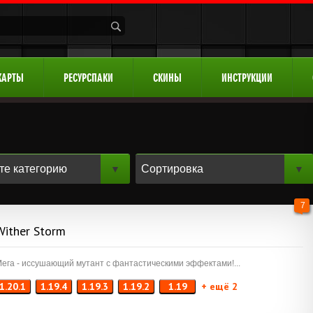
КАРТЫ
РЕСУРСПАКИ
СКИНЫ
ИНСТРУКЦИИ
7
Wither Storm
ега - иссушающий мутант с фантастическими эффектами!...
1.20.1
1.19.4
1.19.3
1.19.2
1.19
+ ещё 2