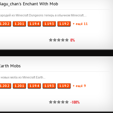
Bagu_chan's Enchant With Mob
ародей из Minecraft Dungeons теперь в обычном Minecraft....
1.20.2
1.20.1
1.19.4
1.19.3
1.19.2
+ ещё 11
0%
Earth Mobs
 новых моба из Minecraft Earth...
1.20.2
1.20.1
1.19.4
1.19.3
1.19.2
+ ещё 9
-100%