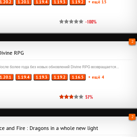
1.20.2
1.20.1
1.19.4
1.19.3
1.19.2
+ ещё 15
-100%
2
Divine RPG
осле более года без новых обновлений Divine RPG возвращается...
1.20.1
1.19.4
1.19.3
1.19.2
1.16.5
+ ещё 4
57%
2
Ice and Fire : Dragons in a whole new light