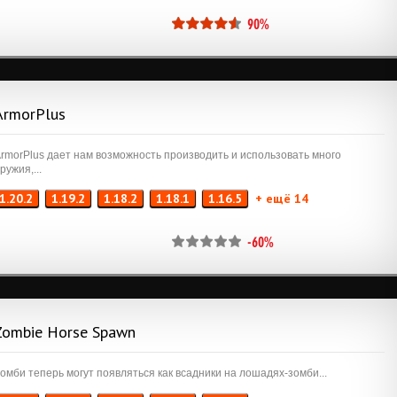
90%
ArmorPlus
rmorPlus дает нам возможность производить и использовать много
ружия,...
1.20.2
1.19.2
1.18.2
1.18.1
1.16.5
+ ещё 14
-60%
Zombie Horse Spawn
омби теперь могут появляться как всадники на лошадях-зомби...