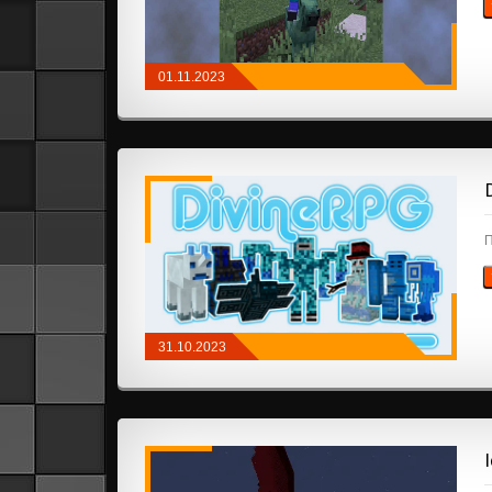
01.11.2023
FABRIC
/
ПРИКЛЮЧЕНИЯ И РПГ
/
МОБЫ
П
31.10.2023
БРОНЯ, ОРУЖИЕ И ИНСТРУМЕНТЫ
/
ПРИКЛЮЧЕНИЯ И РПГ
/
ГЕНЕРАЦИЯ
МИРА
/
ИЗМЕРЕНИЯ
/
МОБЫ