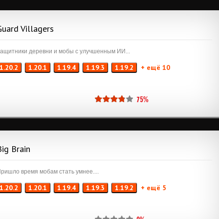
Guard Villagers
ащитники деревни и мобы с улучшенным ИИ...
1.20.2
1.20.1
1.19.4
1.19.3
1.19.2
+ ещё 10
75%
Big Brain
ришло время мобам стать умнее....
1.20.2
1.20.1
1.19.4
1.19.3
1.19.2
+ ещё 5