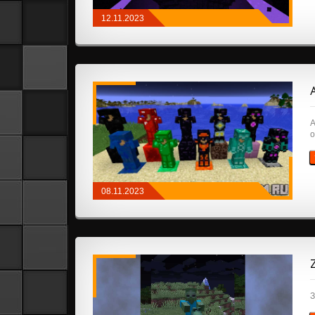
12.11.2023
МОДЫ
/
NEOFORGE
/
МОБЫ
A
о
08.11.2023
МОДЫ
/
БРОНЯ, ОРУЖИЕ И
ИНСТРУМЕНТЫ
/
ПРИКЛЮЧЕНИЯ И РПГ
/
ТЕХНОЛОГИЯ
/
МОБЫ
/
РУДА И РЕСУРСЫ
З