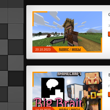
МОБЫ
З
FABRIC
/
МОБЫ
20.10.2023
П