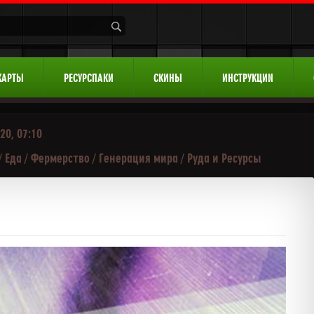
КАРТЫ
РЕСУРСПАКИ
СКИНЫ
ИНСТРУКЦИИ
20, 07:10
/
Еда
/
Фермерство
/
Генерация мира
/
Руда и Ресурсы