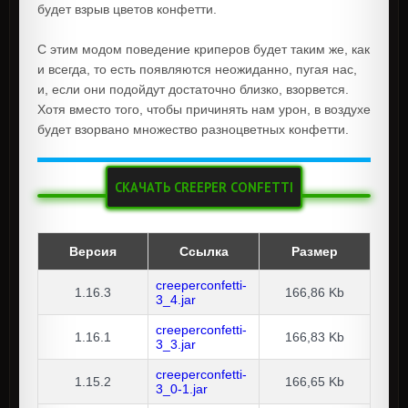
будет взрыв цветов конфетти.
С этим модом поведение криперов будет таким же, как
и всегда, то есть появляются неожиданно, пугая нас,
и, если они подойдут достаточно близко, взорвется.
Хотя вместо того, чтобы причинять нам урон, в воздухе
будет взорвано множество разноцветных конфетти.
СКАЧАТЬ CREEPER CONFETTI
Версия
Ссылка
Размер
creeperconfetti-
1.16.3
166,86 Kb
3_4.jar
creeperconfetti-
1.16.1
166,83 Kb
3_3.jar
creeperconfetti-
1.15.2
166,65 Kb
3_0-1.jar