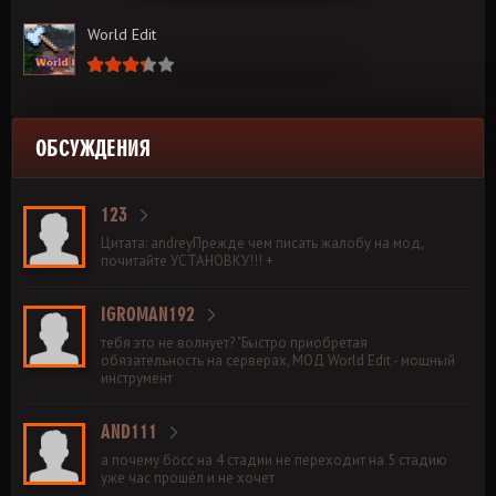
World Edit
ОБСУЖДЕНИЯ
123
Цитата: andreyПрежде чем писать жалобу на мод,
почитайте УСТАНОВКУ!!! +
IGROMAN192
тебя это не волнует? "Быстро приобретая
обязательность на серверах, МОД World Edit - мощный
инструмент
AND111
а почему босс на 4 стадии не переходит на 5 стадию
уже час прошёл и не хочет