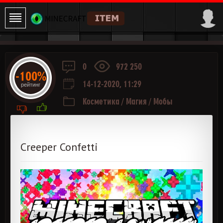
0
972 250
-100%
14-12-2020, 11:29
рейтинг
Косметика
/
Магия
/
Мобы
Creeper Confetti