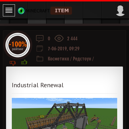
0
2 444
-100%
7-06-2019, 09:29
рейтинг
Косметика
/
Редстоун
/
Транспортировка
/
Жидкости
/
Транспорт
Industrial Renewal