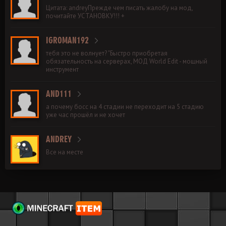
Цитата: andreyПрежде чем писать жалобу на мод,
почитайте УСТАНОВКУ!!! +
IGROMAN192
тебя это не волнует? "Быстро приобретая
обязательность на серверах, МОД World Edit - мощный
инструмент
AND111
а почему босс на 4 стадии не переходит на 5 стадию
уже час прошёл и не хочет
ANDREY
Все на месте