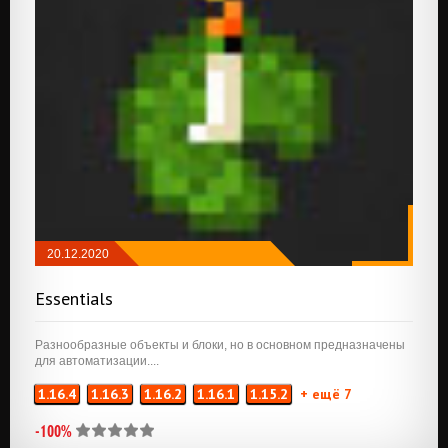
20.12.2020
РЕДСТОУН
/
ТЕХНОЛОГИЯ
/
Essentials
ТРАНСПОРТИРОВКА
/
РАЗНОЕ
Разнообразные объекты и блоки, но в основном предназначены
для автоматизации....
1.16.4
1.16.3
1.16.2
1.16.1
1.15.2
+ ещё 7
-100%