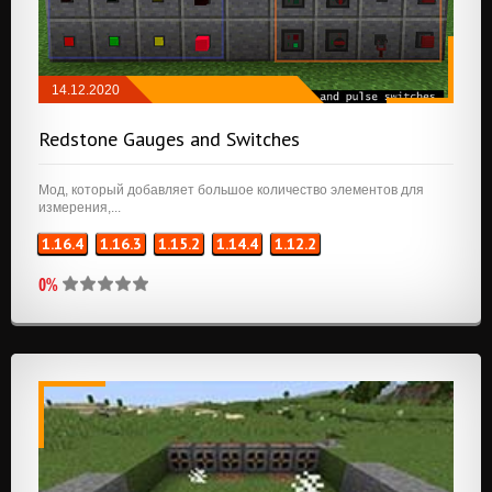
14.12.2020
КОСМЕТИКА
/
РЕДСТОУН
/
ТЕХНОЛОГИЯ
Redstone Gauges and Switches
Мод, который добавляет большое количество элементов для
измерения,...
1.16.4
1.16.3
1.15.2
1.14.4
1.12.2
0%