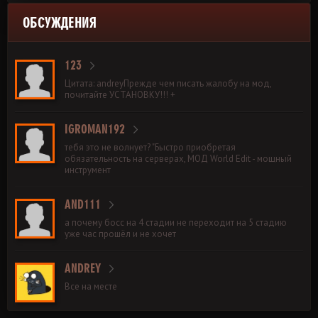
ОБСУЖДЕНИЯ
123
Цитата: andreyПрежде чем писать жалобу на мод,
почитайте УСТАНОВКУ!!! +
IGROMAN192
тебя это не волнует? "Быстро приобретая
обязательность на серверах, МОД World Edit - мощный
инструмент
AND111
а почему босс на 4 стадии не переходит на 5 стадию
уже час прошёл и не хочет
ANDREY
Все на месте