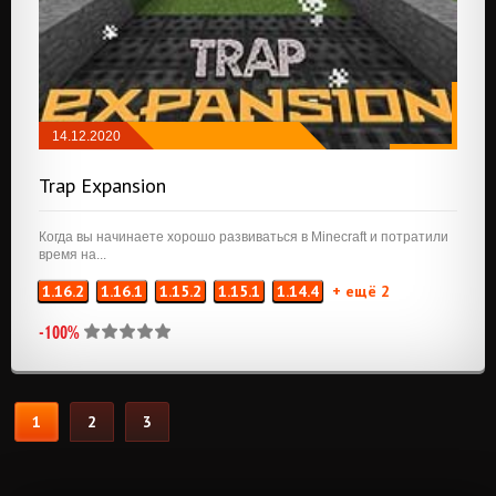
14.12.2020
РЕДСТОУН
/
ТЕХНОЛОГИЯ
/
FABRIC
Trap Expansion
Когда вы начинаете хорошо развиваться в Minecraft и потратили
время на...
1.16.2
1.16.1
1.15.2
1.15.1
1.14.4
+ ещё 2
-100%
1
2
3