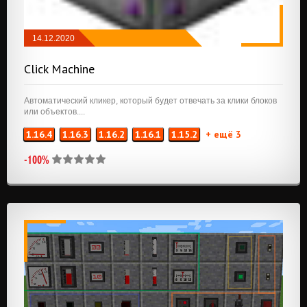
14.12.2020
РЕДСТОУН
/
ТЕХНОЛОГИЯ
/
ЭНЕРГИЯ
Click Machine
Автоматический кликер, который будет отвечать за клики блоков
или объектов....
1.16.4
1.16.3
1.16.2
1.16.1
1.15.2
+ ещё 3
-100%