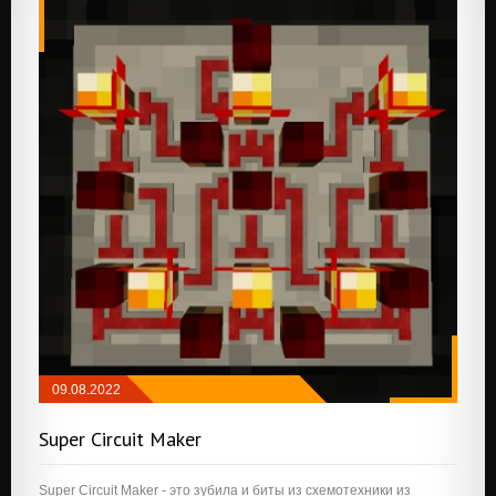
09.08.2022
РЕДСТОУН
/
ТЕХНОЛОГИЯ
/
API И
Super Circuit Maker
БИБЛИОТЕКИ
Super Circuit Maker - это зубила и биты из схемотехники из