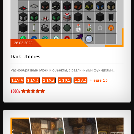
26.03.2023
БРОНЯ, ОРУЖИЕ И ИНСТРУМЕНТЫ
/
Dark Utilities
ПРИКЛЮЧЕНИЯ И РПГ
/
РЕДСТОУН
/
THAUMCRAFT
Разнообразные блоки и объекты, с различными функциями....
1.19.4
1.19.3
1.19.2
1.19.1
1.18.2
+ ещё 15
100%