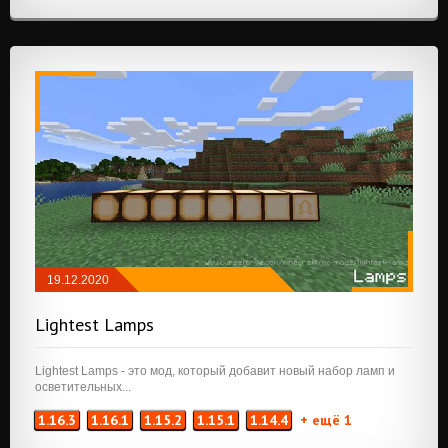
19.12.2020
КОСМЕТИКА
/
РЕДСТОУН
Lightest Lamps
Lightest Lamps - это мод, который добавит новый набор ламп и
осветительных...
1.16.3
1.16.1
1.15.2
1.15.1
1.14.4
+ ещё 1