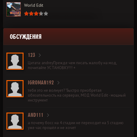
World Edit
ОБСУЖДЕНИЯ
123
Цитата: andreyПрежде чем писать жалобу на мод,
почитайте УСТАНОВКУ!!! +
IGROMAN192
тебя это не волнует? "Быстро приобретая
обязательность на серверах, МОД World Edit - мощный
инструмент
AND111
а почему босс на 4 стадии не переходит на 5 стадию
уже час прошёл и не хочет