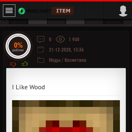
0
1 940
0%
21-12-2020, 15:36
рейтинг
Моды
/
Косметика
I Like Wood