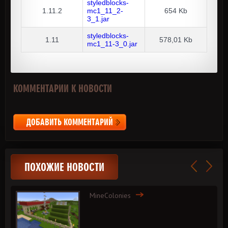
styledblocks-
1.11.2
mc1_11_2-
654 Kb
3_1.jar
styledblocks-
1.11
578,01 Kb
mc1_11-3_0.jar
КОММЕНТАРИИ К НОВОСТИ
ДОБАВИТЬ КОММЕНТАРИЙ
ПОХОЖИЕ НОВОСТИ
MineColonies