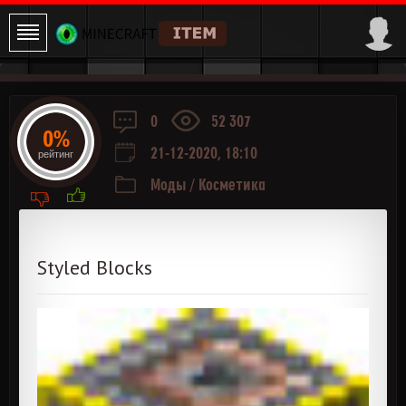
0
52 307
0%
21-12-2020, 18:10
рейтинг
Моды
/
Косметика
Styled Blocks