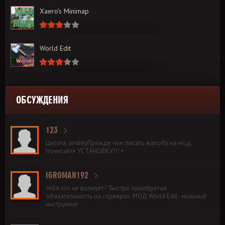
Xaero’s Minimap
World Edit
ОБСУЖДЕНИЯ
123
Цитата: andreyПрежде чем писать жалобу на мод,
почитайте УСТАНОВКУ!!! +
IGROMAN192
тебя это не волнует? "Быстро приобретая
обязательность на серверах, МОД World Edit - мощный
инструмент