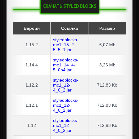
СКАЧАТЬ STYLED BLOCKS
Версия
Ссылка
Размер
styledblocks-
1.15.2
mc1_15_2-
6,07 Mb
5_5_1.jar
styledblocks-
1.14.4
mc1_14_4-
3,26 Mb
5_0b4.jar
styledblocks-
1.12.2
mc1_12-
712,83 Kb
4_0_2.jar
styledblocks-
1.12.1
mc1_12-
712,83 Kb
4_0_2.jar
styledblocks-
1.12
mc1_12-
712,83 Kb
4_0_2.jar