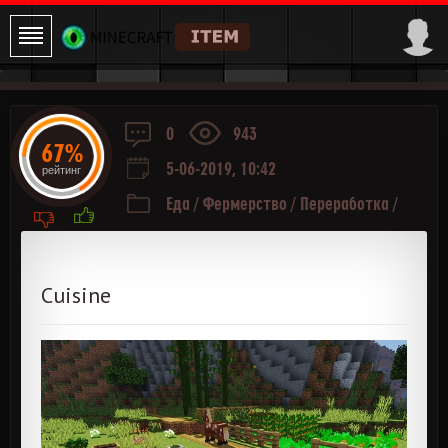
0
943
67%
5-06-2019, 10:42
рейтинг
Еда
/
Фермерство
/
Переработка
/
Генерация мира
Cuisine