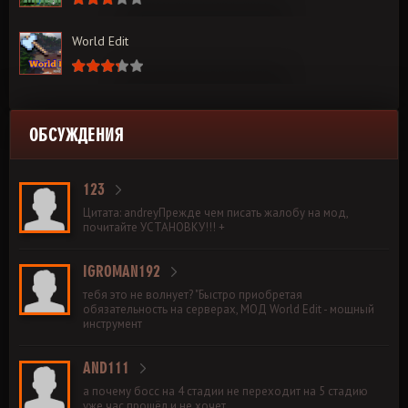
World Edit
ОБСУЖДЕНИЯ
123
Цитата: andreyПрежде чем писать жалобу на мод,
почитайте УСТАНОВКУ!!! +
IGROMAN192
тебя это не волнует? "Быстро приобретая
обязательность на серверах, МОД World Edit - мощный
инструмент
AND111
а почему босс на 4 стадии не переходит на 5 стадию
уже час прошёл и не хочет