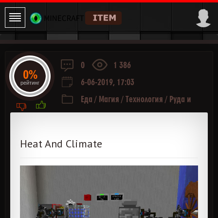
0
1 386
0%
6-06-2019, 17:03
рейтинг
Еда
/
Магия
/
Технология
/
Руда и
Ресурсы
/
Разное
Heat And Climate