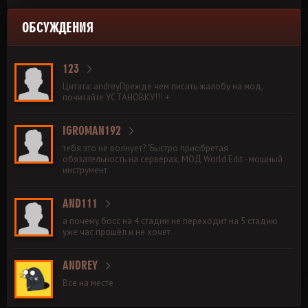
ОБСУЖДЕНИЯ
123
Цитата: andreyПрежде чем писать жалобу на мод,
почитайте УСТАНОВКУ!!! +
IGROMAN192
тебя это не волнует? "Быстро приобретая
обязательность на серверах, МОД World Edit - мощный
инструмент
AND111
а почему босс на 4 стадии не переходит на 5 стадию
уже час прошёл и не хочет
ANDREY
Все на месте