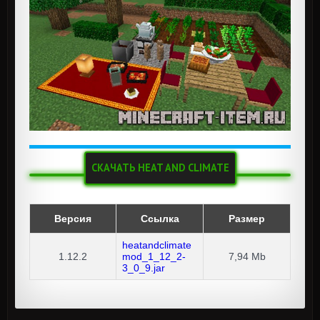
СКАЧАТЬ HEAT AND CLIMATE
Версия
Ссылка
Размер
heatandclimate
1.12.2
mod_1_12_2-
7,94 Mb
3_0_9.jar