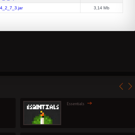
4_2_7_3.jar
3,14 Mb
Essentials