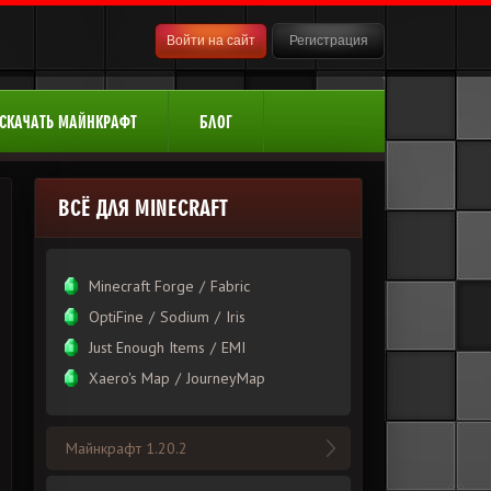
Войти на сайт
Регистрация
СКАЧАТЬ МАЙНКРАФТ
БЛОГ
ВСЁ ДЛЯ MINECRAFT
Minecraft Forge
/
Fabric
OptiFine
/
Sodium
/
Iris
Just Enough Items
/
EMI
Xаero's Mаp
/
JourneyMap
Майнкрафт 1.20.2