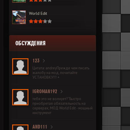
World Edit
ОБСУЖДЕНИЯ
123
Цитата: andreyПрежде чем писать
жалобу на мод, почитайте
УСТАНОВКУ!!! +
IGROMAN192
тебя это не волнует? "Быстро
приобретая обязательность на
серверах, МОД World Edit - мощный
инструмент
AND111