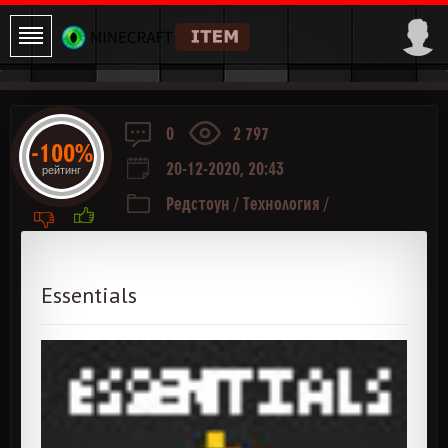
0
2 797
-100%
20-12-2020, 20:43
рейтинг
Редстоун
/
Технология
/
Транспортировка
/
Разное
Essentials