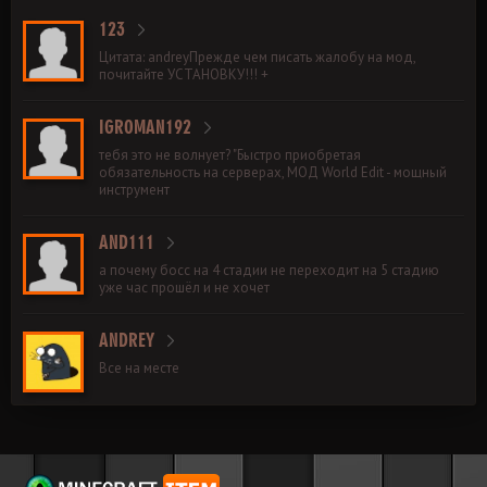
123
Цитата: andreyПрежде чем писать жалобу на мод,
почитайте УСТАНОВКУ!!! +
IGROMAN192
тебя это не волнует? "Быстро приобретая
обязательность на серверах, МОД World Edit - мощный
инструмент
AND111
а почему босс на 4 стадии не переходит на 5 стадию
уже час прошёл и не хочет
ANDREY
Все на месте