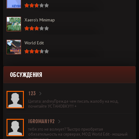
Xaero’s Minimap
World Edit
ОБСУЖДЕНИЯ
123
Цитата: andreyПрежде чем писать жалобу на мод,
почитайте УСТАНОВКУ!!! +
IGROMAN192
тебя это не волнует? "Быстро приобретая
обязательность на серверах, МОД World Edit - мощный