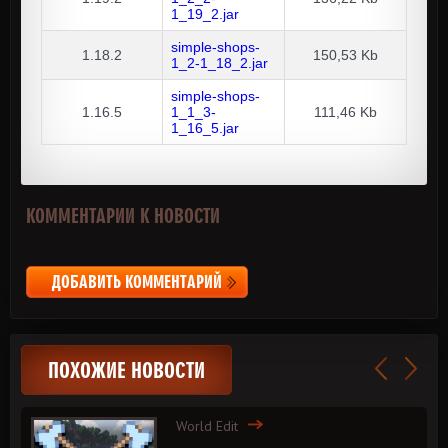
1_19_2.jar
simple-shops-
1.18.2
150,53 Kb
1_2-1_18_2.jar
simple-shops-
1.16.5
1_1_3-
111,46 Kb
1_16_5.jar
КОММЕНТАРИИ К НОВОСТИ
ДОБАВИТЬ КОММЕНТАРИЙ
ПОХОЖИЕ НОВОСТИ
World Edit