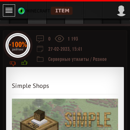
0
1 193
-100%
27-02-2023, 15:41
рейтинг
Серверные утилиты
/
Разное
Simple Shops