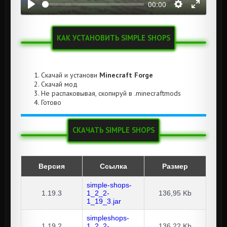
00:00
КАК УСТАНОВИТЬ SIMPLE SHOPS
Скачай и установи
Minecraft Forge
Скачай мод
Не распаковывая, скопируй в .minecraftmods
Готово
СКАЧАТЬ SIMPLE SHOPS
Версия
Ссылка
Размер
simple-shops-
1.19.3
1_2_2-
136,95 Kb
1_19_3.jar
simpleshops-
1.19.2
1_2_2-
136,22 Kb