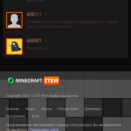
инструмент
AND111
а почему босс на 4 стадии не переходит на 5 стадию
уже час прошёл и не хочет
ANDREY
Все на месте
Copyright 2019 - 2023. Все права защищены.
Главная
Моды
Карты
Ресурспаки
Шейдеры
Инструкции
Блог
Предупреждение: просматривая страницы этого ресурса, Вы автоматически
соглашаетесь с
Правилами сайта