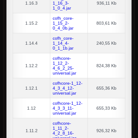
1.16.3
1_16_3-
936,11 Kb
1_0_4.jar
cofh_core-
1.15.2
1_15_2-
803,61 Kb
0_4_0b.jar
cofh_core-
1.14.4
1_14_4-
240,55 Kb
0_1_1b.jar
cofhcore-
1_12_2-
1.12.2
824,38 Kb
4_6_2_25-
universal.jar
cofhcore-1_12-
1.12.1
4_3_4_12-
655,36 Kb
universal.jar
cofhcore-1_12-
1.12
4_3_3_11-
655,33 Kb
universal.jar
cofhcore-
1_11_2-
1.11.2
926,32 Kb
4_2_8_16-
universal.jar