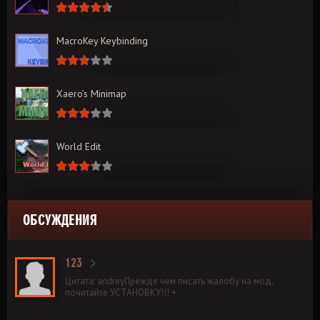
MacroKey Keybinding
Xaero’s Minimap
World Edit
ОБСУЖДЕНИЯ
123
Цитата: andreyПрежде чем писать жалобу на мод,
почитайте УСТАНОВКУ!!! +