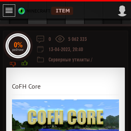
0
5 062 323
0%
13-04-2023, 20:40
рейтинг
Серверные утилиты
/
Thermalexpansion
/
API и
Библиотеки
CoFH Core