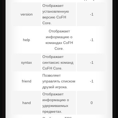
Отображает
установленную
version
-1
версию CoFH
Core.
Отображает
информацию о
help
-1
командах CoFH
Core.
Отображает
syntax
синтаксис команд
-1
CoFH Core.
Позволяет
friend
управлять списком
-1
друзей игрока.
Отображает
информацию о
hand
0
удерживаемых
предметах.