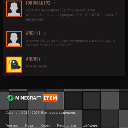
IGROMAN192
тебя это не волнует? "Быстро приобретая
обязательность на серверах, МОД World Edit - мощный
инструмент
AND111
а почему босс на 4 стадии не переходит на 5 стадию
уже час прошёл и не хочет
ANDREY
Все на месте
Copyright 2019 - 2023. Все права защищены.
Главная
Моды
Карты
Ресурспаки
Шейдеры