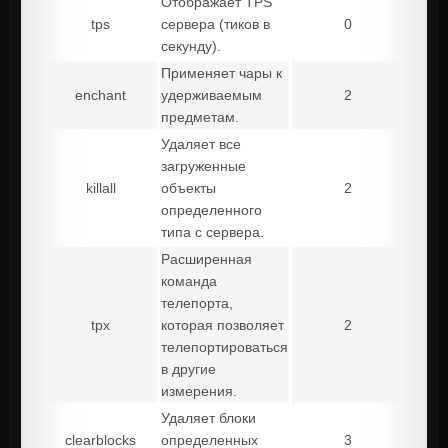
Отображает TPS
tps
сервера (тиков в
0
секунду).
Применяет чары к
enchant
удерживаемым
2
предметам.
Удаляет все
загруженные
killall
объекты
2
определенного
типа с сервера.
Расширенная
команда
телепорта,
tpx
которая позволяет
2
телепортироваться
в другие
измерения.
Удаляет блоки
clearblocks
определенных
3