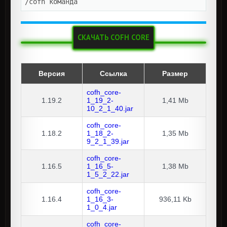
/cofh команда
СКАЧАТЬ COFH CORE
Версия
Ссылка
Размер
cofh_core-
1.19.2
1_19_2-
1,41 Mb
10_2_1_40.jar
cofh_core-
1.18.2
1_18_2-
1,35 Mb
9_2_1_39.jar
cofh_core-
1.16.5
1_16_5-
1,38 Mb
1_5_2_22.jar
cofh_core-
1.16.4
1_16_3-
936,11 Kb
1_0_4.jar
cofh_core-