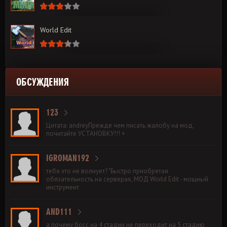
World Edit
ОБСУЖДЕНИЯ
123
Цитата: andreyПрежде чем писать жалобу на мод,
почитайте УСТАНОВКУ!!! +
IGROMAN192
тебя это не волнует? "Быстро приобретая
обязательность на серверах, МОД World Edit - мощный
инструмент
AND111
а почему босс на 4 стадии не переходит на 5 стадию