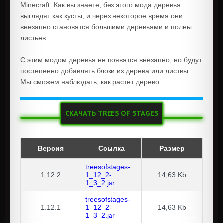
Minecraft. Как вы знаете, без этого мода деревья
выглядят как кусты, и через некоторое время они
внезапно становятся большими деревьями и полны
листьев.
С этим модом деревья не появятся внезапно, но будут
постепенно добавлять блоки из дерева или листвы.
Мы сможем наблюдать, как растет дерево.
СКАЧАТЬ TREES OF STAGES
Версия
Ссылка
Размер
treesofstages-
1.12.2
1_12_2-
14,63 Kb
1_3_2.jar
treesofstages-
1.12.1
1_12_2-
14,63 Kb
1_3_2.jar