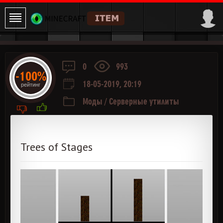
0
993
-100%
18-05-2019, 20:19
рейтинг
Моды
/
Серверные утилиты
Trees of Stages