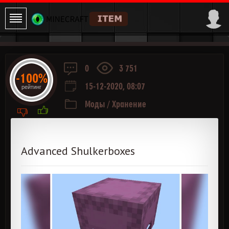
0
3 751
-100%
15-12-2020, 08:07
рейтинг
Моды
/
Хранение
Advanced Shulkerboxes