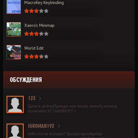
MacroKey Keybinding
Xaero’s Minimap
World Edit
ОБСУЖДЕНИЯ
123
Цитата: andreyПрежде чем писать жалобу на мод,
почитайте УСТАНОВКУ!!! +
IGROMAN192
тебя это не волнует? "Быстро приобретая