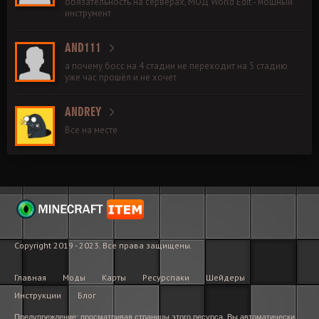
обязательность на серверах, МОД World Edit - мощный
инструмент
AND111
а почему босс на 4 стадии не переходит на 5 стадию
уже час прошёл и не хочет
ANDREY
Все на месте
Copyright 2019 - 2023. Все права защищены.
Главная
Моды
Карты
Ресурспаки
Шейдеры
Инструкции
Блог
Предупреждение: просматривая страницы этого ресурса, Вы автоматически