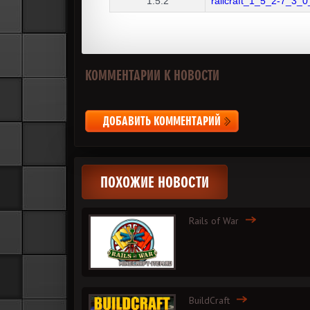
1.5.2
railcraft_1_5_2-7_3_0
КОММЕНТАРИИ К НОВОСТИ
ДОБАВИТЬ КОММЕНТАРИЙ
ПОХОЖИЕ НОВОСТИ
Rails of War
BuildCraft