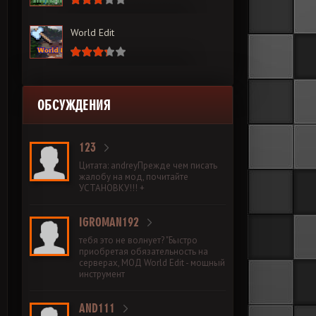
World Edit
ОБСУЖДЕНИЯ
123
Цитата: andreyПрежде чем писать
жалобу на мод, почитайте
УСТАНОВКУ!!! +
IGROMAN192
тебя это не волнует? "Быстро
приобретая обязательность на
серверах, МОД World Edit - мощный
инструмент
AND111