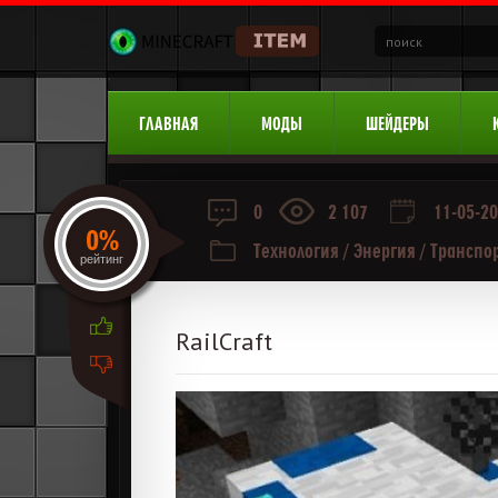
ГЛАВНАЯ
МОДЫ
ШЕЙДЕРЫ
0
2 107
11-05-20
0%
Технология
/
Энергия
/
Транспо
рейтинг
RailCraft