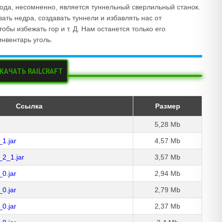
ода, несомненно, является туннельный сверлильный станок.
ать недра, создавать туннели и избавлять нас от
обы избежать гор и т. Д. Нам останется только его
инвентарь уголь.
КАЧАТЬ RAILCRAFT
Ссылка
Размер
5,28 Mb
_1.jar
4,57 Mb
_2_1.jar
3,57 Mb
_0.jar
2,94 Mb
_0.jar
2,79 Mb
_0.jar
2,37 Mb