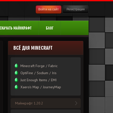
Войти на сайт
Регистрация
СКАЧАТЬ МАЙНКРАФТ
БЛОГ
ВСЁ ДЛЯ MINECRAFT
Minecraft Forge
/
Fabric
OptiFine
/
Sodium
/
Iris
Just Enough Items
/
EMI
Xаero's Mаp
/
JourneyMap
Майнкрафт 1.20.2