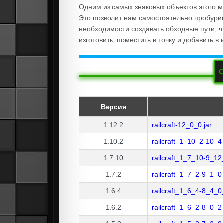
Одним из самых знаковых объектов этого м
Это позволит нам самостоятельно пробурив
необходимости создавать обходные пути, чт
изготовить, поместить в точку и добавить в 
С
Версия
1.12.2
railcraft-12_0_0.jar
1.10.2
railcraft_1_10_2-10_4
1.7.10
railcraft_1_7_10-9_12
1.7.2
railcraft_1_7_2-9_1_0
1.6.4
railcraft_1_6_4-8_4_0
1.6.2
railcraft_1_6_2-8_0_2