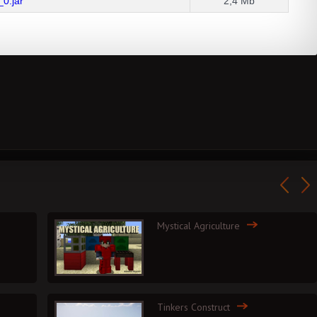
_0.jar
2,4 Mb
Mystical Agriculture
Tinkers Construct