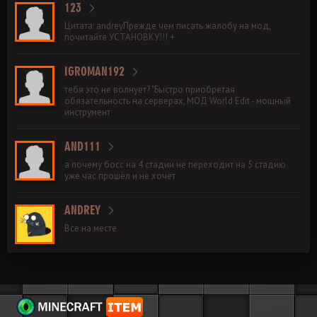
123
Цитата: andreyПрежде чем писать жалобу на мод,
почитайте УСТАНОВКУ!!! +
IGROMAN192
тебя это не волнует? "Быстро приобретая
обязательность на серверах, МОД World Edit - мощный
инструмент
AND111
а почему босс на 4 стадии не переходит на 5 стадию
уже час прошёл и не хочет
ANDREY
Все на месте