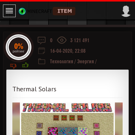
0
3 121 491
0%
16-04-2020, 22:08
рейтинг
Технология
/
Энергия
/
Thermalexpansion
Thermal Solars