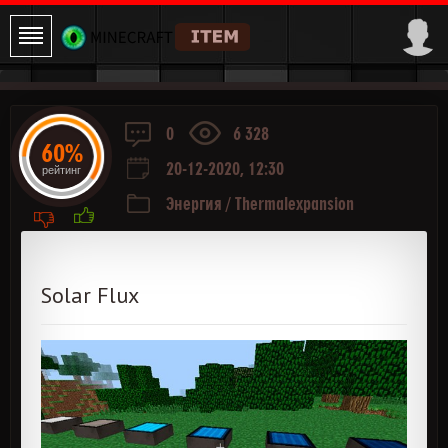
0
6 328
60%
20-12-2020, 12:30
рейтинг
Энергия
/
Thermalexpansion
Solar Flux