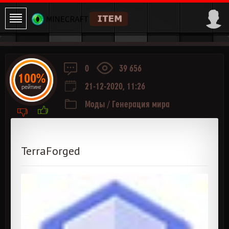
0
39 656
100%
21-12-2020, 11:26
рейтинг
Моды
/
Генерация мира
TerraForged