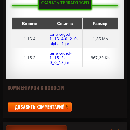
СКАЧАТЬ TERRAFORGED
Версия
Ссылка
Размер
terraforged-
1.16.4
1_16_4-0_2_0-
1,35 Mb
alpha-4.jar
terraforged-
1.15.2
1_15_2-
967,29 Kb
0_0_12.jar
КОММЕНТАРИИ К НОВОСТИ
ДОБАВИТЬ КОММЕНТАРИЙ