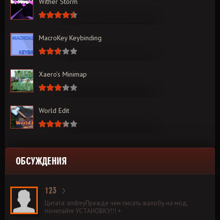
Wither Storm
MacroKey Keybinding
Xaero’s Minimap
World Edit
ОБСУЖДЕНИЯ
123
Цитата: andreyПрежде чем писать жалобу на мод,
почитайте УСТАНОВКУ!!! +