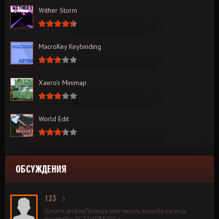
Wither Storm
MacroKey Keybinding
Xaero’s Minimap
World Edit
ОБСУЖДЕНИЯ
123
Цитата: andreyПрежде чем писать жалобу на мод,
почитайте УСТАНОВКУ!!! +