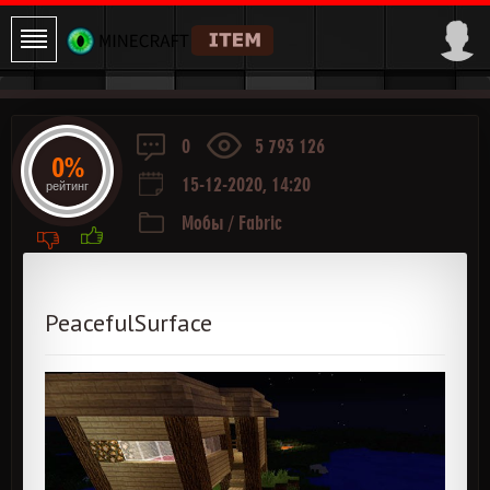
0
5 793 126
0%
15-12-2020, 14:20
рейтинг
Мобы
/
Fabric
PeacefulSurface