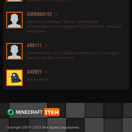
IGROMAN192
тебя это не волнует? "Быстро приобретая
обязательность на серверах, МОД World Edit - мощный
инструмент
AND111
а почему босс на 4 стадии не переходит на 5 стадию
уже час прошёл и не хочет
ANDREY
Все на месте
Copyright 2019 - 2023. Все права защищены.