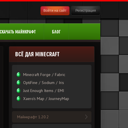
Войти на сайт
Регистрация
СКАЧАТЬ МАЙНКРАФТ
БЛОГ
ВСЁ ДЛЯ MINECRAFT
Minecraft Forge
/
Fabric
OptiFine
/
Sodium
/
Iris
Just Enough Items
/
EMI
Xаero's Mаp
/
JourneyMap
Майнкрафт 1.20.2