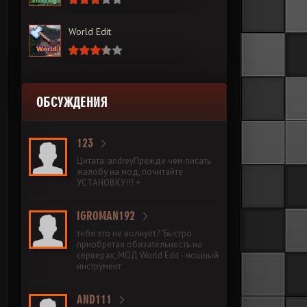
World Edit
ОБСУЖДЕНИЯ
123
Цитата: andreyПрежде чем писать
жалобу на мод, почитайте
УСТАНОВКУ!!! +
IGROMAN192
тебя это не волнует? "Быстро
приобретая обязательность на
серверах, МОД World Edit - мощный
инструмент
AND111