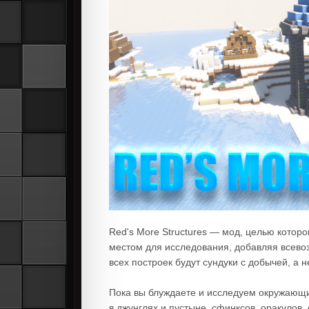
Red's More Structures — мод, целью кото
местом для исследования, добавляя всево
всех построек будут сундуки с добычей, а
Пока вы блуждаете и исследуем окружающ
в джунглях и пустыне, сфинксов, оракулов