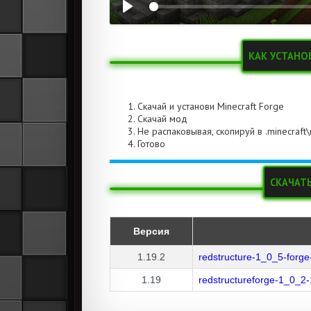
КАК УСТАНО
Скачай и установи Minecraft Forge
Скачай мод
Не распаковывая, скопируй в .minecraft
Готово
СКАЧАТЬ
Версия
1.19.2
redstructure-1_0_5-forge
1.19
redstructureforge-1_0_2-