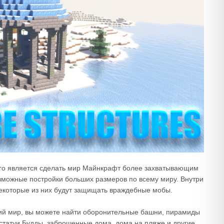
рого является сделать мир Майнкрафт более захватывающим
зможные постройки больших размеров по всему миру. Внутри
 некоторые из них будут защищать враждебные мобы.
ий мир, вы можете найти оборонительные башни, пирамиды
, статуи Будды, заброшенные дома, дома на пляже и другие