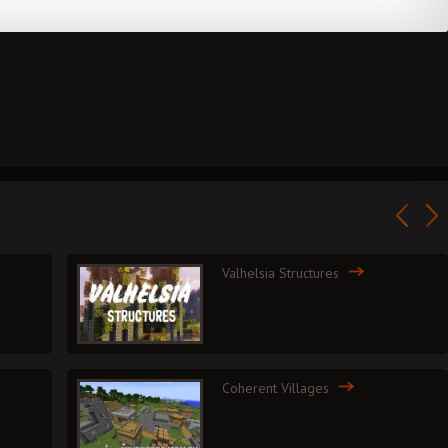
Valhelsia Structures
Coherent Villages