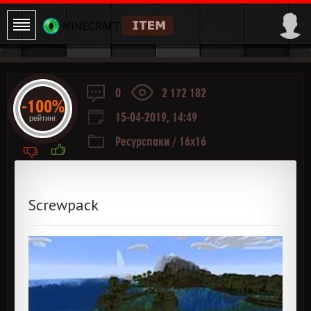
0
2 172 182
-100%
15-04-2019, 14:49
рейтинг
Ресурспаки
/
16x16
Screwpack