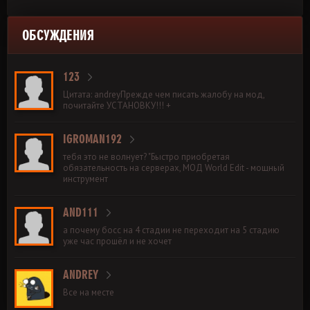
ОБСУЖДЕНИЯ
123
Цитата: andreyПрежде чем писать жалобу на мод,
почитайте УСТАНОВКУ!!! +
IGROMAN192
тебя это не волнует? "Быстро приобретая
обязательность на серверах, МОД World Edit - мощный
инструмент
AND111
а почему босс на 4 стадии не переходит на 5 стадию
уже час прошёл и не хочет
ANDREY
Все на месте