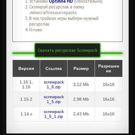
Установи
Optifine HD
(Обязательно)
Скопируй ресурспак в папку
.minecraftresourcepacks
В настройках игры выбери нужный
ресурспак
Готово
Скачать ресурспак Screwpack
Разрешен
Версия
Ссылка
Размер
ие
1.16.1,
screwpack
3,12 Mb
16x16
1.16
1_6.zip
screwpack
1.15.2
2,98 Mb
16x16
1_5.zip
screwpack
1.14.x
2,43 Mb
16x16
1_5_1.zip