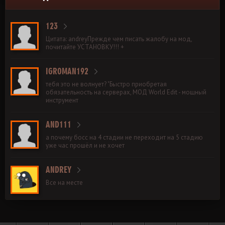
123
Цитата: andreyПрежде чем писать жалобу на мод,
почитайте УСТАНОВКУ!!! +
IGROMAN192
тебя это не волнует? "Быстро приобретая
обязательность на серверах, МОД World Edit - мощный
инструмент
AND111
а почему босс на 4 стадии не переходит на 5 стадию
уже час прошёл и не хочет
ANDREY
Все на месте