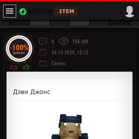
0
758 489
-100%
26-12-2020, 13:12
рейтинг
Скины
Дэви Джонс