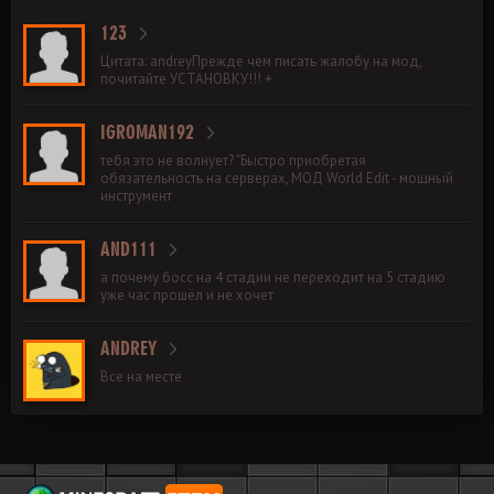
123
Цитата: andreyПрежде чем писать жалобу на мод,
почитайте УСТАНОВКУ!!! +
IGROMAN192
тебя это не волнует? "Быстро приобретая
обязательность на серверах, МОД World Edit - мощный
инструмент
AND111
а почему босс на 4 стадии не переходит на 5 стадию
уже час прошёл и не хочет
ANDREY
Все на месте