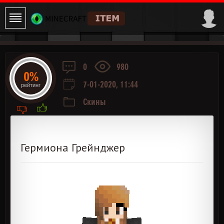
0
980
0%
7-01-2020, 11:44
рейтинг
Скины
Гермиона Грейнджер