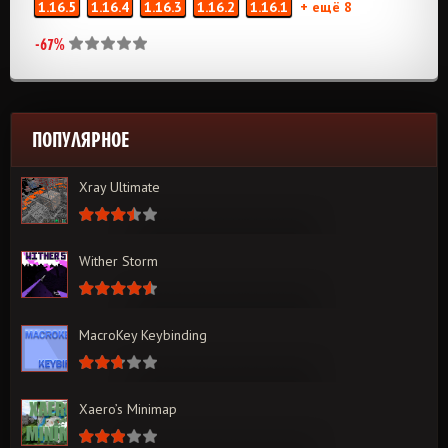
1.16.5
1.16.4
1.16.3
1.16.2
1.16.1
+ ещё 8
-67%
ПОПУЛЯРНОЕ
Xray Ultimate
Wither Storm
MacroKey Keybinding
Xaero’s Minimap