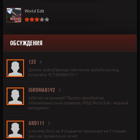
World Edit
ОБСУЖДЕНИЯ
123
Цитата: andreyПрежде чем писать жалобу на мод,
почитайте УСТАНОВКУ!!! +
IGROMAN192
тебя это не волнует? "Быстро приобретая
обязательность на серверах, МОД World Edit - мощный
инструмент
AND111
а почему босс на 4 стадии не переходит на 5 стадию
уже час прошёл и не хочет